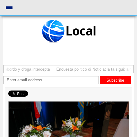
Local
 abordo y droga intercepta
Encuesta politico di Noticiacla ta sigui: ainda 
Subscribe