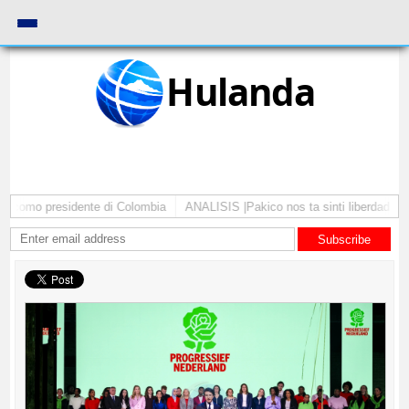
Hulanda
a como presidente di Colombia
ANALISIS |Pakico nos ta sinti liberdad pa c
Subscribe