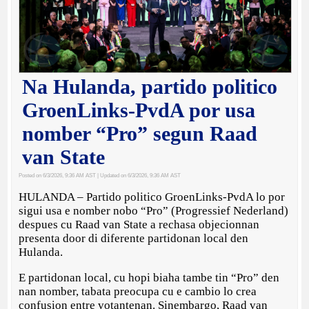
Na Hulanda, partido politico
GroenLinks-PvdA por usa
nomber “Pro” segun Raad
van State
Posted on 6/3/2026, 9:36 AM AST
| Updated on 6/3/2026, 9:36 AM AST
HULANDA – Partido politico GroenLinks-PvdA lo por
sigui usa e nomber nobo “Pro” (Progressief Nederland)
despues cu Raad van State a rechasa objecionnan
presenta door di diferente partidonan local den
Hulanda.
E partidonan local, cu hopi biaha tambe tin “Pro” den
nan nomber, tabata preocupa cu e cambio lo crea
confusion entre votantenan. Sinembargo, Raad van