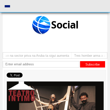
Social
nan na sector priva na Aruba ta sigui aumenta
Tres homber arma a atraca
Subscribe