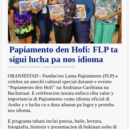
Papiamento den Hofi: FLP ta
sigui lucha pa nos idioma
Posted on 6/1/2026, 8:55 AM AST
| Updated on 6/1/2026, 8:59 AM AST
ORANJESTAD - Fundacion Lanta Papiamento (FLP) a
celebra un anochi cultural special durante e evento
“Papiamento den Hofi” na Arubiana-Caribiana na
Bachstraat. E celebracion tawata enfoca riba valor y
importancia di Papiamento como idioma oficial di
Aruba y e lucha cu a dura añanan pa logra y proteha
nos idioma.
E programa tabata inclui poesia, baile, lectura,
fotografia, historia y presentacion di bukinan nobo di