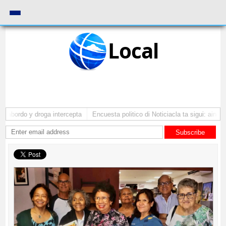
Local
 abordo y droga intercepta
Encuesta politico di Noticiacla ta sigui: ainda 
Subscribe