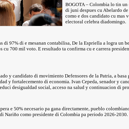
BOGOTA – Colombia lo tin un d
di juni despues cu Abelardo de 
como e dos candidato cu mas v
electoral celebra diadomingo.
 di 97% di e mesanan contabilisa, De la Espriella a logra un b
 cu 700 mil voto. E resultado ta confirma cu e carrera presiden
gado y candidato di movimiento Defensores de la Patria, a basa 
idad y fortalecemento di economia. Ivan Cepeda, senador y candi
duci desigualdad social, acceso na salud y continuacion di pro
pera e 50% necesario pa gana directamente, pueblo colombiano 
 di Nariño como presidente di Colombia pa periodo 2026-2030. 