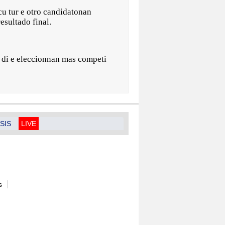
cu tur e otro candidatonan
esultado final.
un di e eleccionnan mas competi
SIS
LIVE
s