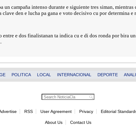
pa un campaña intenso durante e siguiente tres siman, mientras 
a clave den e lucha pa gana e voto decisivo cu por determina e r
o entre e dos finalistanan ta indica cu e di dos ronda por bira 
.
GE
POLITICA
LOCAL
INTERNACIONAL
DEPORTE
ANALI
Advertise
RSS
User Agreement
Privacy
Editorial Standard
About Us
Contact Us