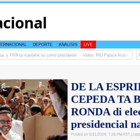
acional
TERNACIONAL
DEPORTE
ANALISIS
LIVE
a, y FIFA ta mantene su como presidente
Video: RIU Palace Aruba ta eleva
DE LA ESPRI
CEPEDA TA B
RONDA di ele
presidencial
Posted on 5/31/2026, 7:28 PM AST
| Upd