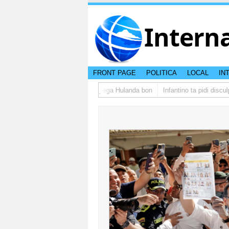
Intern
FRONT PAGE
POLITICA
LOCAL
IN
upo di studiantenan di Aruba a yega Hulanda bon
Infantino ta pidi disculp