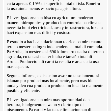
cu ta apenas 0,19% di superficie total di isla. Boneiru
ta usa ainda menos espacio pa agricultura.
E investigadornan ta bisa cu agricultura moderno
manera hidroponics y produccion controla pa clima ta
necesita hopi electricidad, awa y infrastructura, loke ta
haci expansion mas dificil y costoso.
E estudio a haci calculacionnan teorico pa mira cuanto
tereno mester pa logra independencia total di cuminda.
Pa Aruba, lo mester casi 690 kilometro cuadra di tereno
agricola, cu ta casi cuater biaha e tamaño total di
Aruba. Produccion di carni ta resulta e area cu ta usa
mas espacio.
Segun e informe, e discusion awor no ta solamente si
islanan por produci mas localmente, pero mas bien
unda y den cua producto produccion local ta realmente
posible y eficiente.
E investigadornan ta mira mas oportunidad den
berdura, bladgroenten, webo y cierto tipo di
piscamento. Pa carni y lacteo, e limitacionnan di