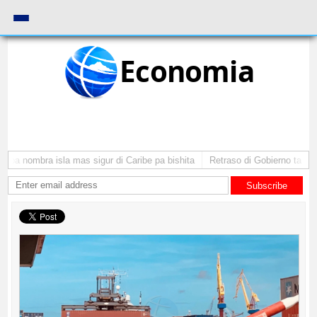
Economia
uba nombra isla mas sigur di Caribe pa bishita
Retraso di Gobierno ta pone 
Subscribe