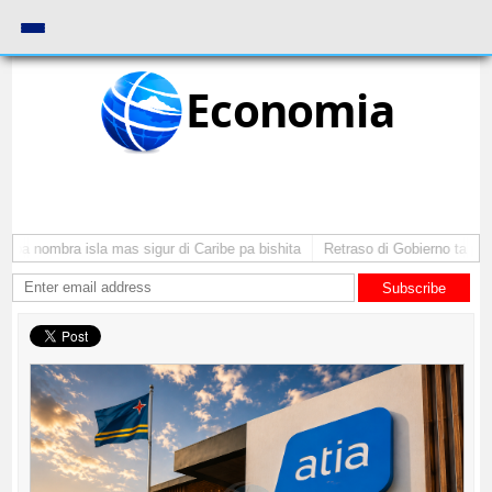
Economia
ba nombra isla mas sigur di Caribe pa bishita
Retraso di Gobierno ta pone 
Subscribe