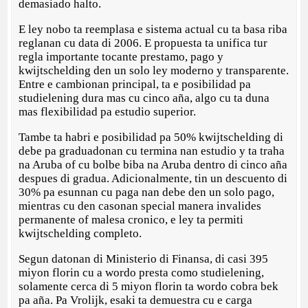
demasiado halto.
E ley nobo ta reemplasa e sistema actual cu ta basa riba
reglanan cu data di 2006. E propuesta ta unifica tur
regla importante tocante prestamo, pago y
kwijtschelding den un solo ley moderno y transparente.
Entre e cambionan principal, ta e posibilidad pa
studielening dura mas cu cinco aña, algo cu ta duna
mas flexibilidad pa estudio superior.
Tambe ta habri e posibilidad pa 50% kwijtschelding di
debe pa graduadonan cu termina nan estudio y ta traha
na Aruba of cu bolbe biba na Aruba dentro di cinco aña
despues di gradua. Adicionalmente, tin un descuento di
30% pa esunnan cu paga nan debe den un solo pago,
mientras cu den casonan special manera invalides
permanente of malesa cronico, e ley ta permiti
kwijtschelding completo.
Segun datonan di Ministerio di Finansa, di casi 395
miyon florin cu a wordo presta como studielening,
solamente cerca di 5 miyon florin ta wordo cobra bek
pa aña. Pa Vrolijk, esaki ta demuestra cu e carga