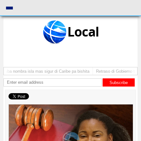
Local
ruba nombra isla mas sigur di Caribe pa bishita
Retraso di Gobierno ta pon
Subscribe