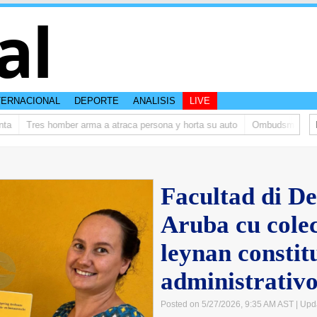
al
TERNACIONAL
DEPORTE
ANALISIS
LIVE
Tres homber arma a atraca persona y horta su auto
Ombudsman ta bish
Facultad di D
Aruba cu colec
leynan constit
administrativ
Posted on 5/27/2026, 9:35 AM AST
| Upd