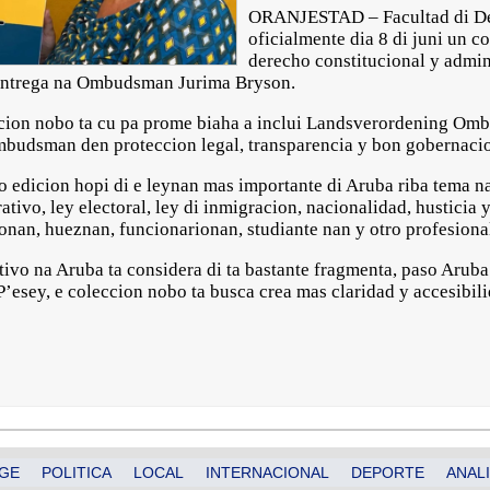
ORANJESTAD – Facultad di Der
oficialmente dia 8 di juni un c
derecho constitucional y admin
 entrega na Ombudsman Jurima Bryson.
ccion nobo ta cu pa prome biaha a inclui Landsverordening O
Ombudsman den proteccion legal, transparencia y bon gobernaci
lo edicion hopi di e leynan mas importante di Aruba riba tema 
ativo, ley electoral, ley di inmigracion, nacionalidad, husticia
donan, hueznan, funcionarionan, studiante nan y otro profesiona
ivo na Aruba ta considera di ta bastante fragmenta, paso Aruba 
’esey, e coleccion nobo ta busca crea mas claridad y accesibili
GE
POLITICA
LOCAL
INTERNACIONAL
DEPORTE
ANALI