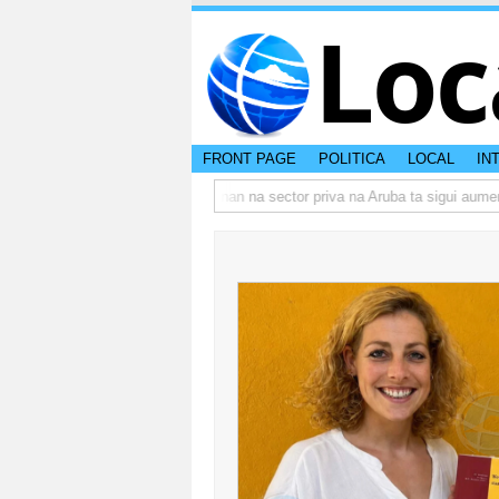
Loc
FRONT PAGE
POLITICA
LOCAL
IN
o actual di Aruba?
Prestamonan na sector priva na Aruba ta sigui aumenta