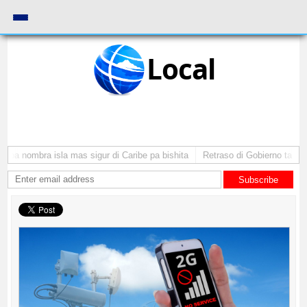
Local
uba nombra isla mas sigur di Caribe pa bishita
Retraso di Gobierno ta pone 
Subscribe