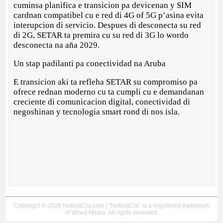
cuminsa planifica e transicion pa devicenan y SIM
cardnan compatibel cu e red di 4G of 5G p’asina evita
interupcion di servicio. Despues di desconecta su red
di 2G, SETAR ta premira cu su red di 3G lo wordo
desconecta na aña 2029.
Un stap padilanti pa conectividad na Aruba
E transicion aki ta refleha SETAR su compromiso pa
ofrece rednan moderno cu ta cumpli cu e demandanan
creciente di comunicacion digital, conectividad di
negoshinan y tecnologia smart rond di nos isla.
Copyright © 2026 NoticiaCla.com | "NoticiaCla" is a registered trademark
of Wired Media. All rights reserved.