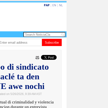
PAP
|
EN
|
NL
a barionan pa atende kehonan di ciudadano
Subscribe
Gobierno ta amplia ayudo fin
o di sindicato
Laclé ta den
VE awe nochi
ated on 5/26/2026, 9:39 AM AST
al di criminalidad y violencia
encion durante un entrevista