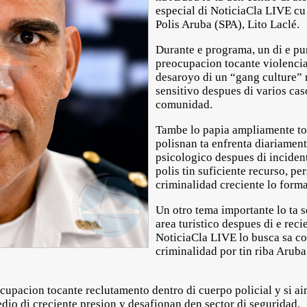
especial di NoticiaCla LIVE cu
Polis Aruba (SPA), Lito Laclé.
Durante e programa, un di e pun
preocupacion tocante violencia
desaroyo di un “gang culture” 
sensitivo despues di varios ca
comunidad.
Tambe lo papia ampliamente toc
polisnan ta enfrenta diariamen
psicologico despues di inciden
polis tin suficiente recurso, p
criminalidad creciente lo forma 
Un otro tema importante lo ta 
area turistico despues di e rec
NoticiaCla LIVE lo busca sa co
criminalidad por tin riba Arub
cupacion tocante reclutamento dentro di cuerpo policial y si ain
dio di creciente presion y desafionan den sector di seguridad.