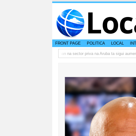
Loc
FRONT PAGE
POLITICA
LOCAL
IN
actual di Aruba?
Prestamonan na sector priva na Aruba ta sigui aumenta