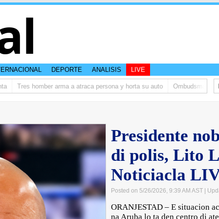
al
TERNACIONAL
DEPORTE
ANALISIS
LIVE
Tres homber arma a atraca persona y horta su auto
Ombudsman ta bishit
Presidente nob
di polis, Lito 
Noticiacla LI
Posted on 5/26/2026, 9:39 AM AST
| Upd
ORANJESTAD – E situacion actu
na Aruba lo ta den centro di at