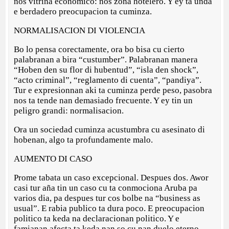
nos vitrina economico: nos zona hotelero. Y ey ta unda
e berdadero preocupacion ta cuminza.
NORMALISACION DI VIOLENCIA
Bo lo pensa corectamente, ora bo bisa cu cierto
palabranan a bira “custumber”. Palabranan manera
“Hoben den su flor di hubentud”, “isla den shock”,
“acto criminal”, “reglamento di cuenta”, “pandiya”.
Tur e expresionnan aki ta cuminza perde peso, pasobra
nos ta tende nan demasiado frecuente. Y ey tin un
peligro grandi: normalisacion.
Ora un sociedad cuminza acustumbra cu asesinato di
hobenan, algo ta profundamente malo.
AUMENTO DI CASO
Prome tabata un caso excepcional. Despues dos. Awor
casi tur aña tin un caso cu ta conmociona Aruba pa
varios dia, pa despues tur cos bolbe na “business as
usual”. E rabia publico ta dura poco. E preocupacion
politico ta keda na declaracionan politico. Y e
famianan afecta ta keda nan so cu nan duelo eterno.