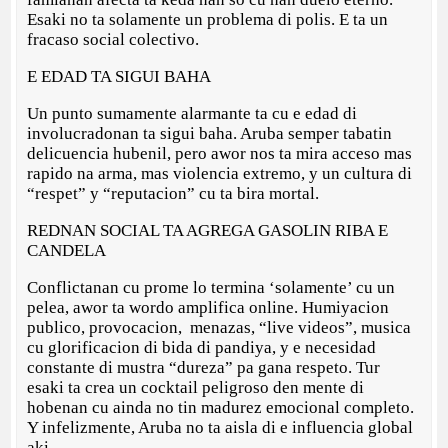
Esaki no ta solamente un problema di polis. E ta un
fracaso social colectivo.
E EDAD TA SIGUI BAHA
Un punto sumamente alarmante ta cu e edad di
involucradonan ta sigui baha. Aruba semper tabatin
delicuencia hubenil, pero awor nos ta mira acceso mas
rapido na arma, mas violencia extremo, y un cultura di
“respet” y “reputacion” cu ta bira mortal.
REDNAN SOCIAL TA AGREGA GASOLIN RIBA E
CANDELA
Conflictanan cu prome lo termina ‘solamente’ cu un
pelea, awor ta wordo amplifica online. Humiyacion
publico, provocacion, menazas, “live videos”, musica
cu glorificacion di bida di pandiya, y e necesidad
constante di mustra “dureza” pa gana respeto. Tur
esaki ta crea un cocktail peligroso den mente di
hobenan cu ainda no tin madurez emocional completo.
Y infelizmente, Aruba no ta aisla di e influencia global
aki.