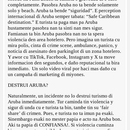
completamente. Pasobra Aruba no ta bende solamente
solo y beach. Aruba ta bende “siguridad”. E perception
internacional di Aruba semper tabata: “Safe Caribbean
destination.” E turista ta paga mas pa Aruba
hustamente pasobra nan ta sinti nan mes sigur.
Famianan ta bin Aruba pasobra nan no ta spera
violencia den area hotelero. Pero imagina un turista cu
mira polis, cinta di crime scene, ambulance, panico, y
noticia di asesinato den parkinglot di un zona hotelero.
Y awor cu TikTok, Facebook, Instagram y X ta move
informacion den segundos, e daño reputacional ta bira
inmediato. Un solo video viral por haci mas daño cu
un campaña di marketing di miyones.
DESTRUI ARUBA?
Naturalmente, un incidente no lo destrui turismo di
Aruba inmediatamente. Tur caminda tin violencia y
sigur di unda cu e turista ta bin, tambe tin su ‘fair
share’ di crimen. Pues, e turista no ta imun pa esaki.
Sinembargo esaki no mester papia e acto na Aruba bon.
Aki ta papia di CONFIANSA!. Si violencia cuminza