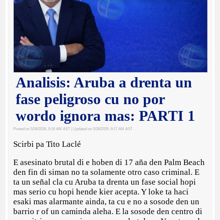
Analisis: Aruba a drenta un
fase peligroso cu no por
wordo ignora mas: PARTI 1
Posted on 5/26/2026, 9:16 AM AST
| Updated on 5/26/2026, 9:17 AM AST
Scirbi pa Tito Laclé
E asesinato brutal di e hoben di 17 aña den Palm Beach
den fin di siman no ta solamente otro caso criminal. E
ta un señal cla cu Aruba ta drenta un fase social hopi
mas serio cu hopi hende kier acepta. Y loke ta haci
esaki mas alarmante ainda, ta cu e no a sosode den un
barrio r of un caminda aleha. E la sosode den centro di