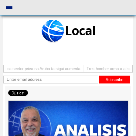
Local
na sector priva na Aruba ta sigui aumenta
Tres homber arma a atraca per
Subscribe