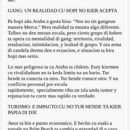
GANG: UN REALIDAD CU HOPI NO KIER ACEPTA
Pa hopi aña Aruba a gusta bisa: “Nos no tin gangnan
manera Merca.” Pero realidad ta mustra algo diferente.
Talbes no den mesun escala, pero cierto grupo di hoben
ta opera cu mentalidad di gang: territorio, rivalidad,
retaliacion, intimidacion, y lealtad di grupo. Y ora arma
di candela drenta den e ecuacion, e situacion ta bira
hopi mas serio.
Lo mas peligroso ta cu Aruba ta chikito. Esey kiermen
cu rivalidadnan no ta keda limita na un bario. Tur
hende ta conecta cu otro. Tur hende conoce otro. Y un
conflicto personal por escala
rapidamente, specialmente riba un isla unda rumor y
reputacion ta corre mas rapido cu verdade.
TURISMO: E IMPACTO CU NO TUR HENDE TA KIER
PAPIA DI DJE
Awor ta bin e punto economico. E hecho cu esaki a
sosode na Palm Beach ta cambia e gravedad di e caso