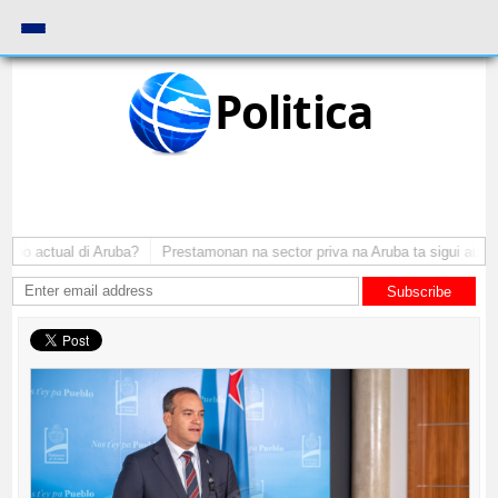
Politica
mbo actual di Aruba?
Prestamonan na sector priva na Aruba ta sigui aumen
Subscribe