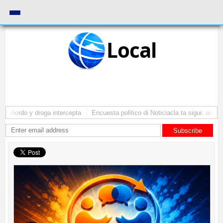
Local
 abordo y droga intercepta
Encuesta politico di Noticiacla ta sigui: ainda 
Subscribe