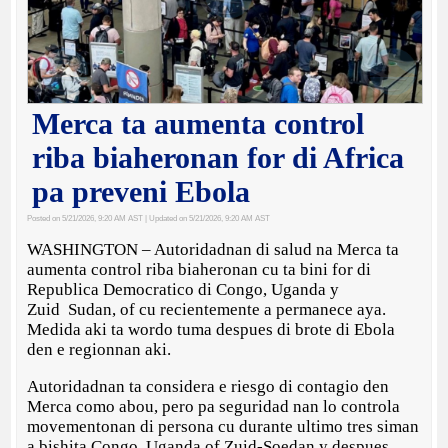
Merca ta aumenta control
riba biaheronan for di Africa
pa preveni Ebola
Posted on 5/21/2026, 9:20 AM AST
| Updated on 5/21/2026, 9:20 AM AST
WASHINGTON – Autoridadnan di salud na Merca ta
aumenta control riba biaheronan cu ta bini for di
Republica Democratico di Congo, Uganda y
Zuid Sudan, of cu recientemente a permanece aya.
Medida aki ta wordo tuma despues di brote di Ebola
den e regionnan aki.
Autoridadnan ta considera e riesgo di contagio den
Merca como abou, pero pa seguridad nan lo controla
movementonan di persona cu durante ultimo tres siman
a bishita Congo, Uganda of Zuid-Soedan y despues