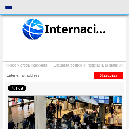
Internacional
a abordo y droga intercepta
Encuesta politico di Noticiacla ta sigui: ainda
Subscribe