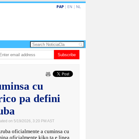
PAP
|
EN
|
NL
Dos siman mas pa decision cay den caso di e-steps
Subscribe
Gobierno ta fortale
uminsa cu
rico pa defini
uba
ated on 5/19/2026, 3:20 PM AST
uba oficialmente a cuminsa cu
ina oficialmente kiko ta e linea