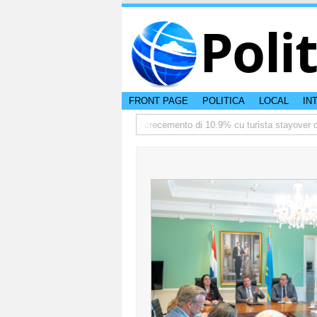
Poli
FRONT PAGE
POLITICA
LOCAL
IN
ediate
TTW:Aruba ta registra crecemento di 10.9% cu turista stayover den