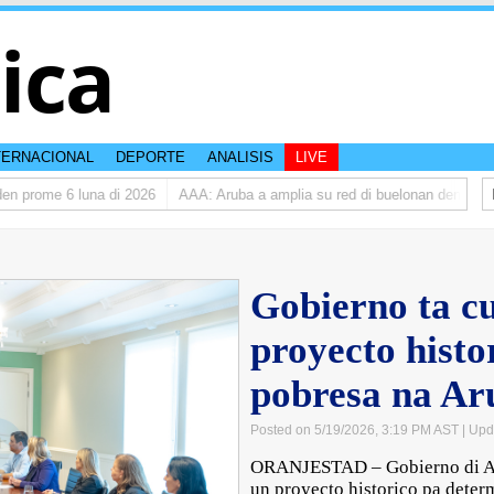
tica
TERNACIONAL
DEPORTE
ANALISIS
LIVE
 prome 6 luna di 2026
AAA: Aruba a amplia su red di buelonan den 2025
Gobierno ta c
proyecto histo
pobresa na Ar
Posted on 5/19/2026, 3:19 PM AST
| Upd
ORANJESTAD – Gobierno di Ar
un proyecto historico pa determ