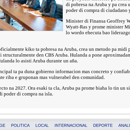
di pobresa na Aruba y pa crea u
poder di compra di ciudadano 
Minister di Finansa Geoffrey W
Wyatt-Ras y prome minister Mik
lo wordo ehecuta bao liderazg
 oficialmente kiko ta pobresa na Aruba, crea un metodo pa midi
ki structuralmente den CBS Aruba. Hulanda a pone aproximada
ulanda lo asisti Aruba durante un aña.
incipal ta pa duna gobierno informacion mas concreto y confia
ente riba e gruponan mas vulnerabel den comunidad.
ecto na 2027. Ora esaki ta cla, Aruba pa prome biaha lo tin un 
i poder di compra na isla.
GE
POLITICA
LOCAL
INTERNACIONAL
DEPORTE
ANALI