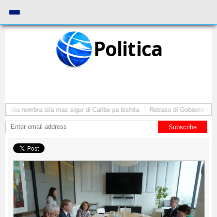
Politica
Aruba nombra isla mas sigur di Caribe pa bishita
Retraso di Gobierno ta po
Subscribe