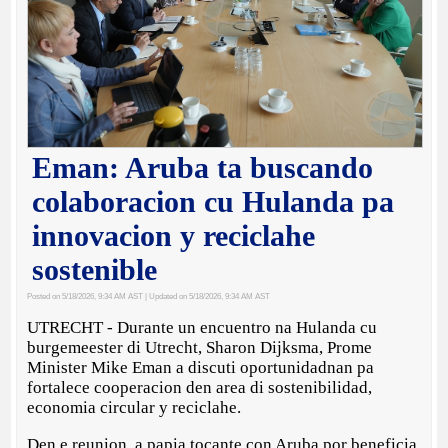
Eman: Aruba ta buscando
colaboracion cu Hulanda pa
innovacion y reciclahe
sostenible
Posted on 5/18/2026, 9:34 AM AST
| Updated on 5/18/2026, 9:34 AM AST
UTRECHT - Durante un encuentro na Hulanda cu
burgemeester di Utrecht, Sharon Dijksma, Prome
Minister Mike Eman a discuti oportunidadnan pa
fortalece cooperacion den area di sostenibilidad,
economia circular y reciclahe.
Den e reunion, a papia tocante con Aruba por beneficia