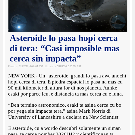
Asteroide lo pasa hopi cerca
di tera: “Casi imposible mas
cerca sin impacta”
Posted on 5/18/2026, 6:00 AM AST
| Updated on 5/18/2026, 6:00 AM AST
NEW YORK - Un asteroide grandi lo pasa awe anochi
hopi cerca di tera. E piedra espacial lo pasa na mas cu
90 mil kilometer di altura for di nos planeta. Aunke
esaki por parce leu, e distancia ta mas cerca cu e luna.
“Den termino astronomico, esaki ta asina cerca cu bo
por yega sin impacta tera,” asina Mark Norris di
University of Lancashire a declara na New Scientist.
E asteroide, cu a wordo descubri solamente un siman
pasa, ta carga nomber 2026JH2 y cientificonan ta