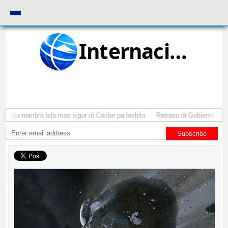
Internacional
Aruba nombra isla mas sigur di Caribe pa bishita
Retraso di Gobierno ta po
Subscribe