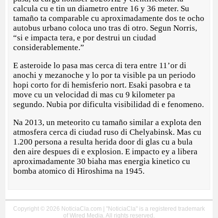
calcula cu e tin un diametro entre 16 y 36 meter. Su
tamaño ta comparable cu aproximadamente dos te ocho
autobus urbano coloca uno tras di otro. Segun Norris,
“si e impacta tera, e por destrui un ciudad
considerablemente.”
E asteroide lo pasa mas cerca di tera entre 11’or di
anochi y mezanoche y lo por ta visible pa un periodo
hopi corto for di hemisferio nort. Esaki pasobra e ta
move cu un velocidad di mas cu 9 kilometer pa
segundo. Nubia por dificulta visibilidad di e fenomeno.
Na 2013, un meteorito cu tamaño similar a explota den
atmosfera cerca di ciudad ruso di Chelyabinsk. Mas cu
1.200 persona a resulta herida door di glas cu a bula
den aire despues di e explosion. E impacto ey a libera
aproximadamente 30 biaha mas energia kinetico cu
bomba atomico di Hiroshima na 1945.
Copyright © 2026 NoticiaCla.com | "NoticiaCla" is a registered trademark
of Wired Media. All rights reserved.