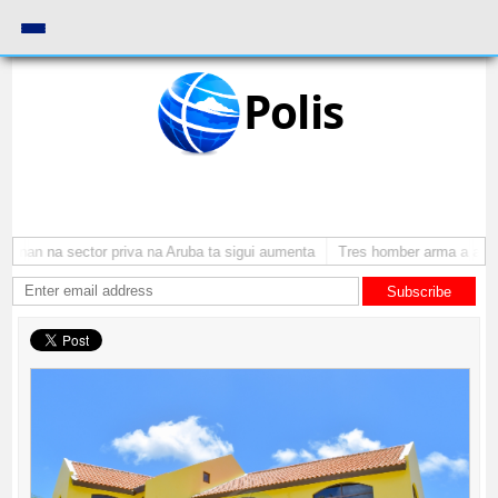
Polis
onan na sector priva na Aruba ta sigui aumenta
Tres homber arma a atraca
Subscribe