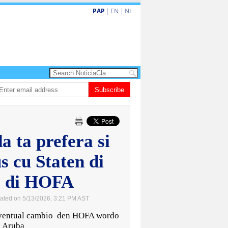
PAP
|
EN
|
NL
ta barionan pa atende kehonan di ciudadano
Subscribe
Gobierno ta amplia ayudo f
a ta prefera si
s cu Staten di
y di HOFA
ated on 5/13/2026, 3:21 PM AST
 eventual cambio den HOFA wordo
di Aruba