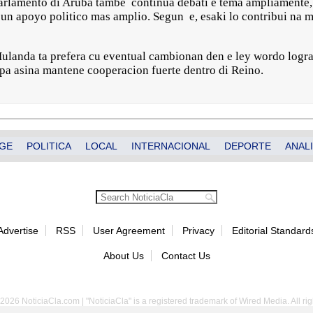
Parlamento di Aruba tambe continua debati e tema ampliamente, y
n apoyo politico mas amplio. Segun e, esaki lo contribui na m
 Hulanda ta prefera cu eventual cambionan den e ley wordo logr
pa asina mantene cooperacion fuerte dentro di Reino.
GE
POLITICA
LOCAL
INTERNACIONAL
DEPORTE
ANALI
Advertise
RSS
User Agreement
Privacy
Editorial Standard
About Us
Contact Us
2026 NoticiaCla.com | "NoticiaCla" is a registered trademark of Wired Media. All rig