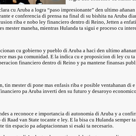
ra cu Aruba a logra “paso impresionante” den ultimo añanan t
nte e conferencia di prensa na final di su bishita na Aruba dia
sion riba e nobo ley financiero dentro di Reino, Jetten a enfati
s mester maneha, mientras Hulanda ta sigui e proceso cu intere
icionan cu gobierno y pueblo di Aruba a haci den ultimo añana
ece mas pa comunidad. E la indica cu e proposicion di ley cu ta
eracion financiero dentro di Reino y pa mantene finansas publ
n, tin mester di pone mas enfasis riba e posible ventahanan di e
financiero pa Aruba inverti den su futuro y desaroyo economico
des a reconoce e importancia di autonomia di Aruba y a confir
di Raad van State tocante e ley. E la bisa cu Hulanda semper 
e tin espacio pa adaptacionnan si esaki ta necesario.