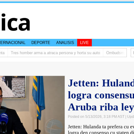
tica
TERNACIONAL
DEPORTE
ANALISIS
LIVE
Tres homber arma a atraca persona y horta su auto
Ombudsman ta bishi
Jetten: Huland
logra consensu
Aruba riba le
Posted on 5/13/2026, 3:18 PM AST
| Upd
Jetten: Hulanda ta prefera cu
logra den consenso cu staten 