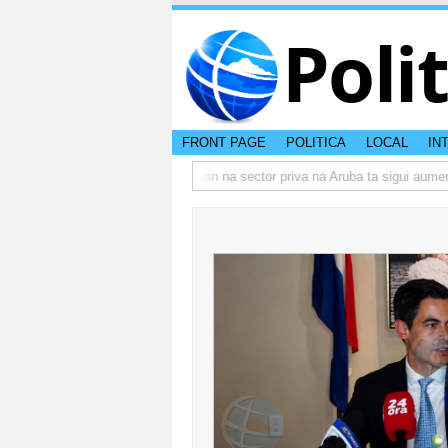
Poli
FRONT PAGE
POLITICA
LOCAL
IN
o actual di Aruba?
Prestamonan na sector priva na Aruba ta sigui aumenta