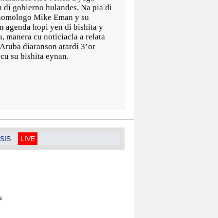
n di gobierno hulandes. Na pia di
. homologo Mike Eman y su
un agenda hopi yen di bishita y
, manera cu noticiacla a relata
Aruba diaranson atardi 3’or
cu su bishita eynan.
SIS
LIVE
s