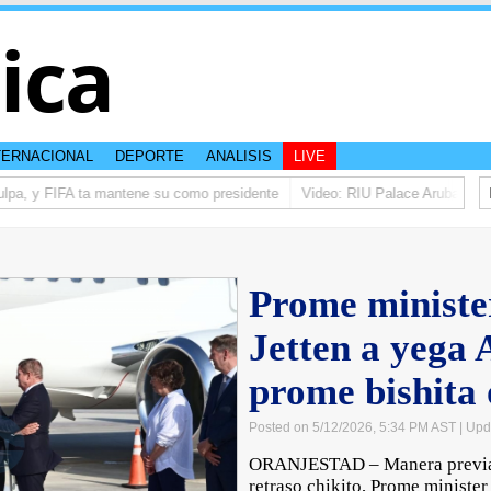
tica
TERNACIONAL
DEPORTE
ANALISIS
LIVE
lpa, y FIFA ta mantene su como presidente
Video: RIU Palace Aruba ta ele
Prome ministe
Jetten a yega 
prome bishita 
Posted on 5/12/2026, 5:34 PM AST
| Upd
ORANJESTAD – Manera previam
retraso chikito, Prome ministe