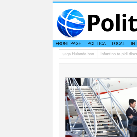
Poli
FRONT PAGE
POLITICA
LOCAL
IN
grupo di studiantenan di Aruba a yega Hulanda bon
Infantino ta pidi discu