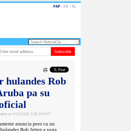
PAP
|
EN
|
NL
va turismo premium cu renobacion di US$106 miyon
Subscribe
Aruba ta perde 5-4 con
r hulandes Rob
Aruba pa su
oficial
ated on 5/12/2026, 5:35 PM AST
ente anuncia pero cu un
r hulandes Rob Jetten a yega