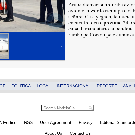
Aruba diamars atardi riba avio
avion e la wordo ricibi pa e.o
señora. Cu e yegada, ta inicia 
encuentro den e proximo 24 ora
caba. E mandatario ta bandona 
rumbo pa Corsou pa e cuminsa 
›
GE
POLITICA
LOCAL
INTERNACIONAL
DEPORTE
ANALI
Advertise
RSS
User Agreement
Privacy
Editorial Standard
About Us
Contact Us