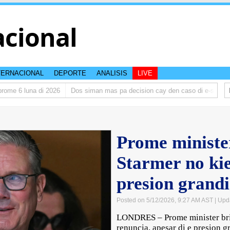
acional
TERNACIONAL
DEPORTE
ANALISIS
LIVE
e 6 luna di 2026
Dos siman mas pa decision cay den caso di e-steps
D
Prome ministe
Starmer no kie
presion grandi
Posted on 5/12/2026, 9:27 AM AST
| Upd
LONDRES – Prome minister brit
renuncia, apesar di e presion g