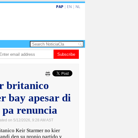
PAP
|
EN
|
NL
owers: Prevencion ta clave den lucha contra criminalidad
Subscribe
Gobierno ta fort
r britanico
r bay apesar di
 pa renuncia
ated on 5/12/2026, 9:28 AM AST
anico Keir Starmer no kier
randi den su propio partido y