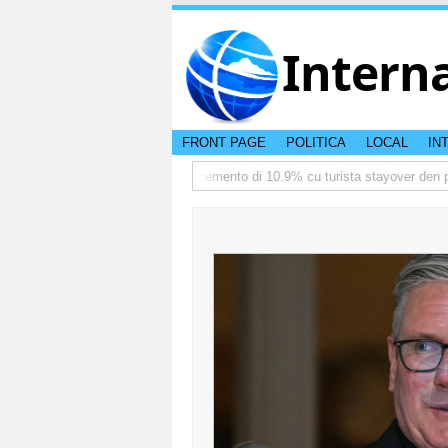
Intern
FRONT PAGE
POLITICA
LOCAL
IN
e
TTW:Aruba ta registra crecemento di 10.9% cu turista stayover den prom