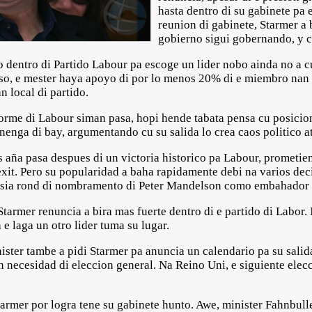
hasta dentro di su gabinete pa 
reunion di gabinete, Starmer a b
gobierno sigui gobernando, y cu
o dentro di Partido Labour pa escoge un lider nobo ainda no a 
eso, e mester haya apoyo di por lo menos 20% di e miembro nan
 local di partido.
norme di Labour siman pasa, hopi hende tabata pensa cu posicion
 nenga di bay, argumentando cu su salida lo crea caos politico 
s aña pasa despues di un victoria historico pa Labour, prometie
it. Pero su popularidad a baha rapidamente debi na varios decis
sia rond di nombramento di Peter Mandelson como embahador
tarmer renuncia a bira mas fuerte dentro di e partido di Labor.
 e laga un otro lider tuma su lugar.
ister tambe a pidi Starmer pa anuncia un calendario pa su salid
in necesidad di eleccion general. Na Reino Uni, e siguiente ele
Starmer por logra tene su gabinete hunto. Awe, minister Fahnbu