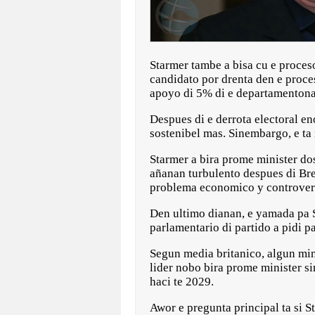
Starmer tambe a bisa cu e proces
candidato por drenta den e proc
apoyo di 5% di e departamentonan
Despues di e derrota electoral e
sostenibel mas. Sinembargo, e ta
Starmer a bira prome minister do
añanan turbulento despues di Brex
problema economico y controver
Den ultimo dianan, e yamada pa S
parlamentario di partido a pidi pa
Segun media britanico, algun min
lider nobo bira prome minister s
haci te 2029.
Awor e pregunta principal ta si 