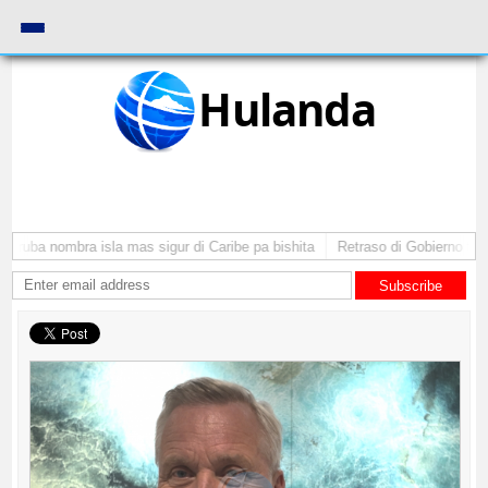
Hulanda
Aruba nombra isla mas sigur di Caribe pa bishita
Retraso di Gobierno ta po
Subscribe