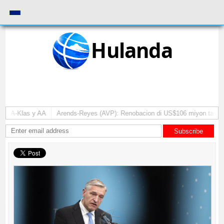
Hulanda
ll A-Klas y AA
Arends-Reyes (AVP): Renobacion di US$106 miyon ta duna
Subscribe