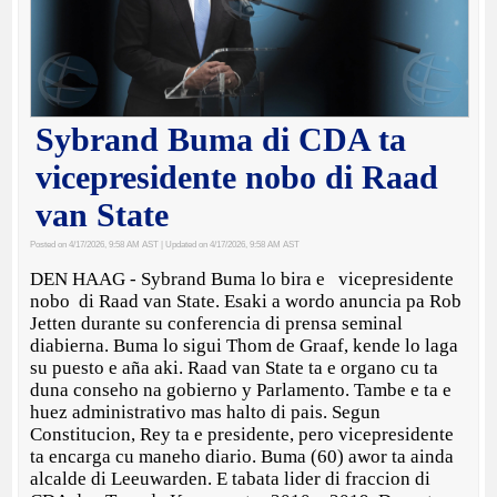
Sybrand Buma di CDA ta
vicepresidente nobo di Raad
van State
Posted on 4/17/2026, 9:58 AM AST
| Updated on 4/17/2026, 9:58 AM AST
DEN HAAG - Sybrand Buma lo bira e vicepresidente
nobo di Raad van State. Esaki a wordo anuncia pa Rob
Jetten durante su conferencia di prensa seminal
diabierna. Buma lo sigui Thom de Graaf, kende lo laga
su puesto e aña aki. Raad van State ta e organo cu ta
duna conseho na gobierno y Parlamento. Tambe e ta e
huez administrativo mas halto di pais. Segun
Constitucion, Rey ta e presidente, pero vicepresidente
ta encarga cu maneho diario. Buma (60) awor ta ainda
alcalde di Leeuwarden. E tabata lider di fraccion di