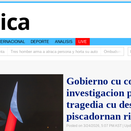
tica
TERNACIONAL
DEPORTE
ANALISIS
LIVE
Tres homber arma a atraca persona y horta su auto
Ombudsman ta bish
Gobierno cu c
investigacion 
tragedia cu de
piscadornan r
Posted on 3/24/2026, 5:07 PM AST
| Upd