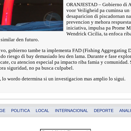
ORANJESTAD – Gobierno di Ar
voor Veiligheid pa cuminsa un 
desaparicion di piscadornan na
prevencion y mehora respuesta
iniciativa, impulsa pa Prome M
Wendrick Cicilia, ta enfoca rib
similar den futuro.
ntivo, gobierno tambe ta implementa FAD (Fishing Aggregating 
do riesgo di bay demasiado leu den lama. Durante e fase explora
scate, cu atencion especial pa impacto riba famia y comunidad.
ora siguridad, no pa busca culpabel.
o, lo wordo determina si un investigacion mas amplio lo sigui.
GE
POLITICA
LOCAL
INTERNACIONAL
DEPORTE
ANALI