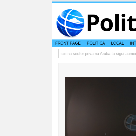
Poli
FRONT PAGE
POLITICA
LOCAL
IN
o actual di Aruba?
Prestamonan na sector priva na Aruba ta sigui aumenta