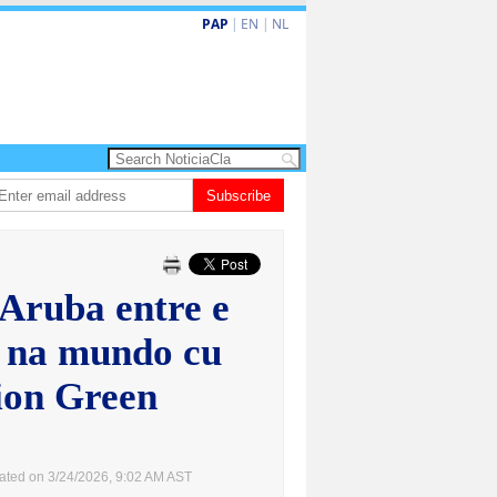
PAP
|
EN
|
NL
 ta enfrenta Sur Korea den duelo di pitcheo
Subscribe
Opinion: Articulo 38 no ta kit
 Aruba entre e
l na mundo cu
cion Green
ated on 3/24/2026, 9:02 AM AST