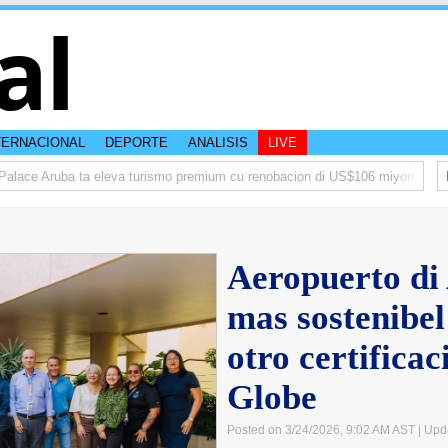
al
TERNACIONAL
DEPORTE
ANALISIS
LIVE
lace Aruba ta eleva turismo premium cu renobacion di US$106 miyon
Aruba
Aeropuerto di
mas sostenibe
otro certifica
Globe
Posted on 3/24/2026, 9:02 AM AST
| Upd