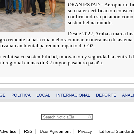
ORANJESTAD – Aeropuerto Inte
su cuater certificacion consec
confirmando su posicion como 
sostenibel na mundo.
Desde 2022, Aruba a marca his
logro reciente ta basa riba mehoracionnan manera uso di sistema 
ativanan ambiental pa reduci impacto di CO2.
enfatisa cu sostenibilidad, innovacion y seguridad ta central d
ub regional cu mas di 3.2 miyon pasahero pa aña.
GE
POLITICA
LOCAL
INTERNACIONAL
DEPORTE
ANALI
Advertise
RSS
User Agreement
Privacy
Editorial Standard