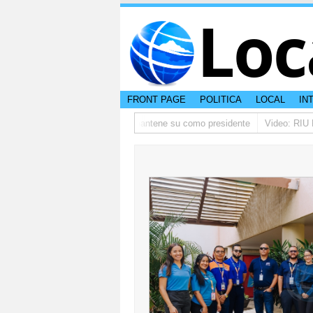
Loc
FRONT PAGE
POLITICA
LOCAL
IN
tino ta pidi disculpa, y FIFA ta mantene su como presidente
Video: RIU Pa