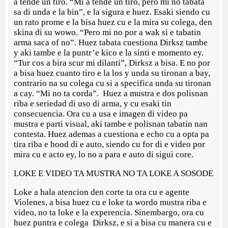
a tende un tiro. “Mi a tende un tiro, pero mi no tabata
sa di unda e la bin”, e la sigura e huez. Esaki siendo cu
un rato prome e la bisa huez cu e la mira su colega, den
skina di su wowo. “Pero mi no por a wak si e tabatin
arma saca of no”. Huez tabata cuestiona Dirksz tambe
y aki tambe e la puntr’e kico e la sinti e momento ey.
“Tur cos a bira scur mi dilanti”, Dirksz a bisa. E no por
a bisa huez cuanto tiro e la los y unda su tironan a bay,
contrario na su colega cu si a specifica unda su tironan
a cay. “Mi no ta corda”. Huez a mustra e dos polisnan
riba e seriedad di uso di arma, y cu esaki tin
consecuencia. Ora cu a usa e imagen di video pa
mustra e parti visual, aki tambe e polisnan tabatin nan
contesta. Huez ademas a cuestiona e echo cu a opta pa
tira riba e hood di e auto, siendo cu for di e video por
mira cu e acto ey, lo no a para e auto di sigui core.
LOKE E VIDEO TA MUSTRA NO TA LOKE A SOSODE
Loke a hala atencion den corte ta ora cu e agente
Violenes, a bisa huez cu e loke ta wordo mustra riba e
video, no ta loke e la experencia. Sinembargo, ora cu
huez puntra e colega Dirksz, e si a bisa cu manera cu e