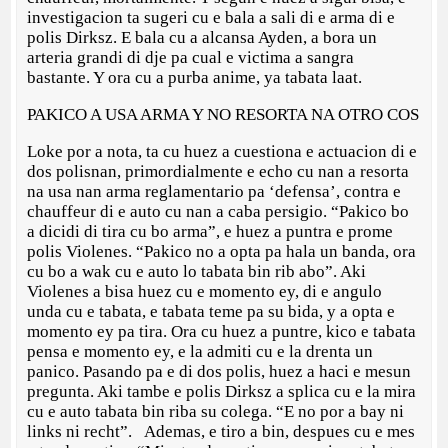
investigacion ta sugeri cu e bala a sali di e arma di e
polis Dirksz. E bala cu a alcansa Ayden, a bora un
arteria grandi di dje pa cual e victima a sangra
bastante. Y ora cu a purba anime, ya tabata laat.
PAKICO A USA ARMA Y NO RESORTA NA OTRO COS
Loke por a nota, ta cu huez a cuestiona e actuacion di e
dos polisnan, primordialmente e echo cu nan a resorta
na usa nan arma reglamentario pa ‘defensa’, contra e
chauffeur di e auto cu nan a caba persigio. “Pakico bo
a dicidi di tira cu bo arma”, e huez a puntra e prome
polis Violenes. “Pakico no a opta pa hala un banda, ora
cu bo a wak cu e auto lo tabata bin rib abo”. Aki
Violenes a bisa huez cu e momento ey, di e angulo
unda cu e tabata, e tabata teme pa su bida, y a opta e
momento ey pa tira. Ora cu huez a puntre, kico e tabata
pensa e momento ey, e la admiti cu e la drenta un
panico. Pasando pa e di dos polis, huez a haci e mesun
pregunta. Aki tambe e polis Dirksz a splica cu e la mira
cu e auto tabata bin riba su colega. “E no por a bay ni
links ni recht”. Ademas, e tiro a bin, despues cu e mes