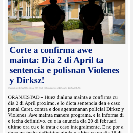
Corte a confirma awe
mainta: Dia 2 di April ta
sentencia e polisnan Violenes
y Dirksz!
Posted on 3/16/2026, 11:22 AM AST
| Updated on 3/16/2026, 11:25 AM AST
ORANJESTAD – Huez dialuna mainta a confirma cu
dia 2 di April proximo, e lo dicta sentencia den e caso
penal Caret, contra e dos agentenanan policial Dirksz y
Violenes. Awe mainta manera programa, e la informa di
e fecha definitivo, cu e la anuncia dia 20 di februari
ultimo ora cu e la trata e caso integralmente. E no por a
duna un fecha definitivo ainda y a bisa cu pa dia 16 di