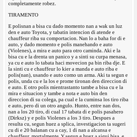
completamente robez.
TIRAMENTO
E polisnan a bisa cu dado momento nan a wak un luz
den e auto Toyota, y tabatin intencion di atende e
chauffeur riba su comportacion. Nan lo a baha for di e
auto, y dado momento e polis manehando e auto
(Violenes), a mira e auto para otro caminda. Aki e la
bisa cu e la drenta un panico y a sinti su curpa menasa,
ya cu e auto lo tabata haci movecion pa bin riba dje. E
la sinti cu e chauffeur lo kier a manda e auto riba e
polis(nan), usando e auto como un arma. Aki ta segun e
polis, unda cu e la los e prome tironan den direccion di
e auto. E otro polis mientrastanto tambe a bisa cu e la
mira e situacion y tambe a nota e auto bin den
direccion di su colega, pa cual e la cuminsa los tiro riba
e auto, pero di un otro angulo. Hunto, entre nan dos,
nan a los 20 tiro, di cual 17 tabata di e polis pasahero
(Dirksz) y e polis Violenes a los 3 tiro. Despues a
resulta cu, segun huez a splica, investigacion ta sugeri
cu di e 20 balanan cu a cay, 1 di nan a alcansa e
chauffeur, mortalmente. Y segun e huez a sigui bisa, e