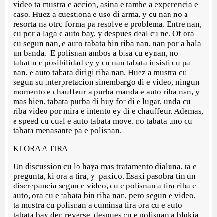
video ta mustra e accion, asina e tambe a experencia e
caso. Huez a cuestiona e uso di arma, y cu nan no a
resorta na otro forma pa resolve e problema. Entre nan,
cu por a laga e auto bay, y despues deal cu ne. Of ora
cu segun nan, e auto tabata bin riba nan, nan por a hala
un banda. E polisnan ambos a bisa cu eynan, no
tabatin e posibilidad ey y cu nan tabata insisti cu pa
nan, e auto tabata dirigi riba nan. Huez a mustra cu
segun su interpretacion sinembargo di e video, ningun
momento e chauffeur a purba manda e auto riba nan, y
mas bien, tabata purba di huy for di e lugar, unda cu
riba video por mira e intento ey di e chauffeur. Ademas,
e speed cu cual e auto tabata move, no tabata uno cu
tabata menasante pa e polisnan.
KI ORA A TIRA
Un discussion cu lo haya mas tratamento dialuna, ta e
pregunta, ki ora a tira, y pakico. Esaki pasobra tin un
discrepancia segun e video, cu e polisnan a tira riba e
auto, ora cu e tabata bin riba nan, pero segun e video,
ta mustra cu polisnan a cuminsa tira ora cu e auto
tabata bay den reverse, despues cu e polisnan a blokia