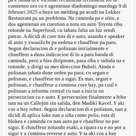
comienso ora cu e agentenan diadomingo marduga 9 di
februari 2025 a haya un melding pa acudi na Lekker
Restaurant pa un problema. Na caminda pa e sitio, e
dos agentenan en cuestion a nota un auto Toyota riba
rotonde na Superfood, cu tabata falta un luz sendi
patras. A dicidi di core tras di e auto, usando e speaker
di auto y zwaailicht pa ordena e chauffeur pa para.
Segun declaracion di e polisnan inicialmente e
chauffeur a duna indicacion di lo a para banda di
caminda, pero a bira diripiente, pasa riba e subida na e
rotonde, y dirigi su mes direccion Bubali. Ainda e
polisnan tabata dune orden pa para, cu segun e
polisnan, e chauffeur no a sigui. Es mas, segun e
polisnan, e chauffeur a cuminsa core bay, pa cual e
polisnan a informa central cu nan a inicia un
persecucion cu e auto. E persecusion finalmente a hiba
nan na un Callejon sin salida, den Madiki Kavel. Y aki
cos a bay robez. Segun declaracion di e polisnan, nan a
dicidi di aplica loke nan a siña como polis, esta di
blokea e caminda cu nan auto pa e chauffeur no por
sigui. E chauffeur notando esaki, a ripara cu e no por a
sigui y a cuminsa reverse e auto. Y ta aki cos a bay