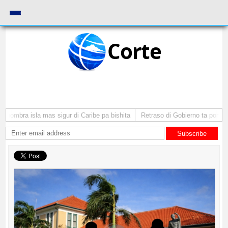
Corte
mbra isla mas sigur di Caribe pa bishita
Retraso di Gobierno ta pone inver
Subscribe