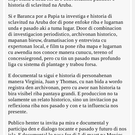
historia di sclavitud na Aruba.
Si e Baranca por a Papia ta investiga e historia di
sclavitud na Aruba dor di pone enfoke riba e lugarnan
unda e pasado aki a tuma lugar. Door di combinacion
di investigacion periodistico, archivonan historico,
mapanan bieuw, dramatisacion y entrevista cu
expertonan local, e film ta pone riba mapa e lugarnan
cu awendia nos conoce manera cunucu, tereno of
concessiegrond, pero cu tin un pasado mas profundo
liga cu sistema di plantage y trabou forsa.
E documental ta sigui e historia di personahenan
manera Virginia, Juan y Thomas, cu nan bida a wordo
registra den archivonan, pero cu awor nan historia ta
bira visibel riba pantaya grandi. E produccion no ta
solamente un relato historico, sino un invitacion pa
reflexiona riba nos pasado y con e ta influencia nos
presente.
Publico henter ta invita pa mira e documental y
participa den e dialogo tocante e pasado y futuro di nos
isla. E documental lo pasa for di 5 di maart na Movies