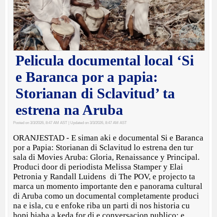
Pelicula documental local ‘Si
e Baranca por a papia:
Storianan di Sclavitud’ ta
estrena na Aruba
Posted on 3/3/2026, 8:47 AM AST
| Updated on 3/3/2026, 8:47 AM AST
ORANJESTAD - E siman aki e documental Si e Baranca
por a Papia: Storianan di Sclavitud lo estrena den tur
sala di Movies Aruba: Gloria, Renaissance y Principal.
Produci door di periodista Melissa Stamper y Elai
Petronia y Randall Luidens di The POV, e projecto ta
marca un momento importante den e panorama cultural
di Aruba como un documental completamente produci
na e isla, cu e enfoke riba un parti di nos historia cu
hopi biaha a keda for di e conversacion publico: e