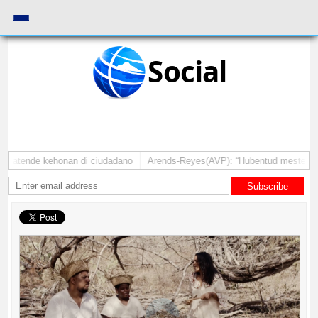
Social
a atende kehonan di ciudadano
Arends-Reyes(AVP): “Hubentud mester sinti
Subscribe