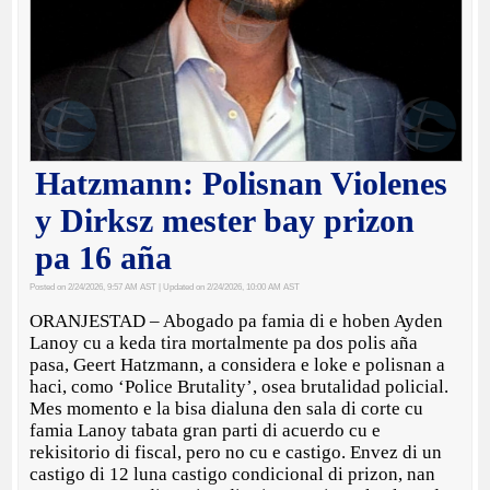
Hatzmann: Polisnan Violenes
y Dirksz mester bay prizon
pa 16 aña
Posted on 2/24/2026, 9:57 AM AST
| Updated on 2/24/2026, 10:00 AM AST
ORANJESTAD – Abogado pa famia di e hoben Ayden
Lanoy cu a keda tira mortalmente pa dos polis aña
pasa, Geert Hatzmann, a considera e loke e polisnan a
haci, como ‘Police Brutality’, osea brutalidad policial.
Mes momento e la bisa dialuna den sala di corte cu
famia Lanoy tabata gran parti di acuerdo cu e
rekisitorio di fiscal, pero no cu e castigo. Envez di un
castigo di 12 luna castigo condicional di prizon, nan