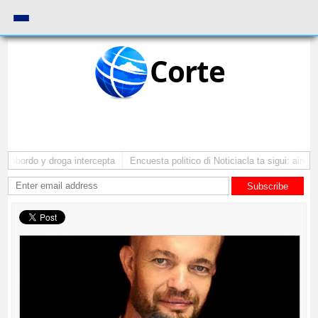
Corte
 abordo y droga intercepta
Encuesta politico di Noticiacla ta sigui: ainda 
Subscribe