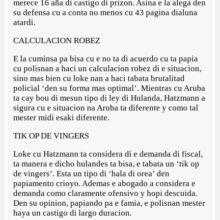
merece 16 aña di castigo di prizon. Asina e la alega den
su defensa cu a conta no menos cu 43 pagina dialuna
atardi.
CALCULACION ROBEZ
E la cuminsa pa bisa cu e no ta di acuerdo cu ta papia
cu polisnan a haci un calculacion robez di e situacion,
sino mas bien cu loke nan a haci tabata brutalitad
policial ‘den su forma mas optimal’. Mientras cu Aruba
ta cay bou di mesun tipo di ley di Hulanda, Hatzmann a
sigura cu e situacion na Aruba ta diferente y como tal
mester midi esaki diferente.
TIK OP DE VINGERS
Loke cu Hatzmann ta considera di e demanda di fiscal,
ta manera e dicho hulandes ta bisa, e tabata un ‘tik op
de vingers’. Esta un tipo di ‘hala di orea’ den
papiamento crioyo. Ademas e abogado a considera e
demanda como claramente ofensivo y hopi descuida.
Den su opinion, papiando pa e famia, e polisnan mester
haya un castigo di largo duracion.