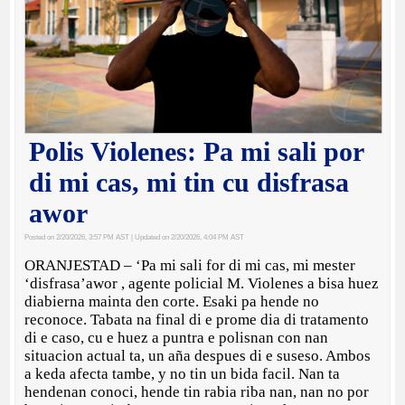
Polis Violenes: Pa mi sali por
di mi cas, mi tin cu disfrasa
awor
Posted on 2/20/2026, 3:57 PM AST
| Updated on 2/20/2026, 4:04 PM AST
ORANJESTAD – ‘Pa mi sali for di mi cas, mi mester
‘disfrasa’awor , agente policial M. Violenes a bisa huez
diabierna mainta den corte. Esaki pa hende no
reconoce. Tabata na final di e prome dia di tratamento
di e caso, cu e huez a puntra e polisnan con nan
situacion actual ta, un aña despues di e suseso. Ambos
a keda afecta tambe, y no tin un bida facil. Nan ta
hendenan conoci, hende tin rabia riba nan, nan no por