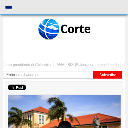
Corte
 como presidente di Colombia
ANALISIS |Pakico nos ta sinti liberdad pa co
Subscribe