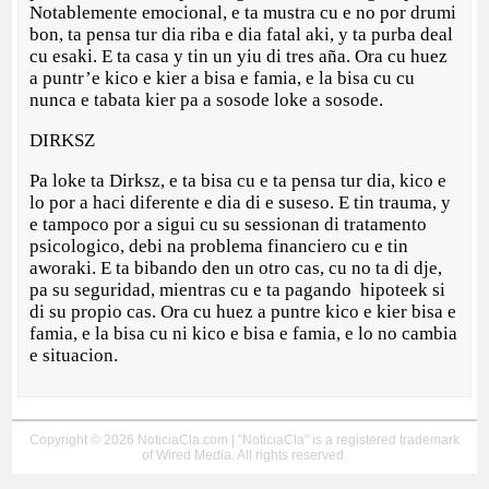
Notablemente emocional, e ta mustra cu e no por drumi
bon, ta pensa tur dia riba e dia fatal aki, y ta purba deal
cu esaki. E ta casa y tin un yiu di tres aña. Ora cu huez
a puntr’e kico e kier a bisa e famia, e la bisa cu cu
nunca e tabata kier pa a sosode loke a sosode.
DIRKSZ
Pa loke ta Dirksz, e ta bisa cu e ta pensa tur dia, kico e
lo por a haci diferente e dia di e suseso. E tin trauma, y
e tampoco por a sigui cu su sessionan di tratamento
psicologico, debi na problema financiero cu e tin
aworaki. E ta bibando den un otro cas, cu no ta di dje,
pa su seguridad, mientras cu e ta pagando hipoteek si
di su propio cas. Ora cu huez a puntre kico e kier bisa e
famia, e la bisa cu ni kico e bisa e famia, e lo no cambia
e situacion.
Copyright © 2026 NoticiaCla.com | "NoticiaCla" is a registered trademark
of Wired Media. All rights reserved.