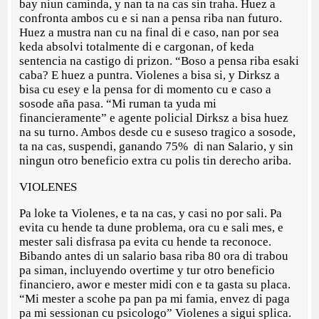
bay niun caminda, y nan ta na cas sin traha. Huez a
confronta ambos cu e si nan a pensa riba nan futuro.
Huez a mustra nan cu na final di e caso, nan por sea
keda absolvi totalmente di e cargonan, of keda
sentencia na castigo di prizon. “Boso a pensa riba esaki
caba? E huez a puntra. Violenes a bisa si, y Dirksz a
bisa cu esey e la pensa for di momento cu e caso a
sosode aña pasa. “Mi ruman ta yuda mi
financieramente” e agente policial Dirksz a bisa huez
na su turno. Ambos desde cu e suseso tragico a sosode,
ta na cas, suspendi, ganando 75% di nan Salario, y sin
ningun otro beneficio extra cu polis tin derecho ariba.
VIOLENES
Pa loke ta Violenes, e ta na cas, y casi no por sali. Pa
evita cu hende ta dune problema, ora cu e sali mes, e
mester sali disfrasa pa evita cu hende ta reconoce.
Bibando antes di un salario basa riba 80 ora di trabou
pa siman, incluyendo overtime y tur otro beneficio
financiero, awor e mester midi con e ta gasta su placa.
“Mi mester a scohe pa pan pa mi famia, envez di paga
pa mi sessionan cu psicologo” Violenes a sigui splica.