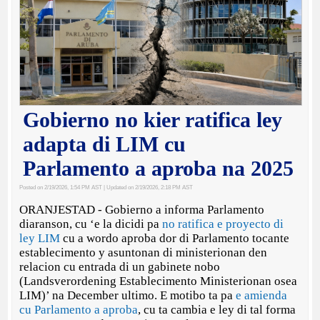
Gobierno no kier ratifica ley
adapta di LIM cu
Parlamento a aproba na 2025
Posted on 2/19/2026, 1:54 PM AST
| Updated on 2/19/2026, 2:18 PM AST
ORANJESTAD - Gobierno a informa Parlamento
diaranson, cu ‘e la dicidi pa
no ratifica e proyecto di
ley LIM
cu a wordo aproba dor di Parlamento tocante
establecimento y asuntonan di ministerionan den
relacion cu entrada di un gabinete nobo
(Landsverordening Establecimento Ministerionan osea
LIM)’ na December ultimo. E motibo ta pa
e amienda
cu Parlamento a aproba
, cu ta cambia e ley di tal forma