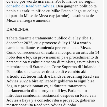
cu e no por wordo usa asina. Por lo menos, no segun
conseho di Raad van Advies
. Den gangnan politico ta
papia cu esaki ta nifica cu Mike Eman a laga su colega
di partido Mike de Meza cay (atrobe), pasobra ta de
Meza a entrega e amienda.
E AMIENDA
Tabata durante e tratamento publico di e ley riba 15
december 2025, cu e proyecto di ley LIM a wordo
cambia mediante e amienda presenta pa de Meza.
Como consecuencia di esaki a incorpora un articulo 14
nobo den e ley, cu provisionnan pa e procedimiento di
persecucion y enhuiciamento di minister, ex-minister y
miembronan di Staten den Corte Supremo di Hulanda. “
Pa motibo di e caracter drastico di e cambio aki,
articulo 22, tercer lid, di e Landsverordening Raad van
Advies 2022 a bira aplicabel” gobierno ta sigui bisa.
Segun e provisionnan ey, si durante tratamento
parlamentario di un proyecto di ley, Parlamento
introduci cambionan sustancial despues cu Raad van
Advies a haya y a conseho riba e proyecto, gobierno
mester consulta Raad van Advies di nobo.