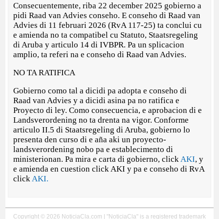
Consecuentemente, riba 22 december 2025 gobierno a
pidi Raad van Advies conseho. E conseho di Raad van
Advies di 11 februari 2026 (RvA 117-25) ta conclui cu
e amienda no ta compatibel cu Statuto, Staatsregeling
di Aruba y articulo 14 di IVBPR. Pa un splicacion
amplio, ta referi na e conseho di Raad van Advies.
NO TA RATIFICA
Gobierno como tal a dicidi pa adopta e conseho di
Raad van Advies y a dicidi asina pa no ratifica e
Proyecto di ley. Como consecuencia, e aprobacion di e
Landsverordening no ta drenta na vigor. Conforme
articulo II.5 di Staatsregeling di Aruba, gobierno lo
presenta den curso di e aña aki un proyecto-
landsverordening nobo pa e establecimento di
ministerionan. Pa mira e carta di gobierno, click
AKI
, y
e amienda en cuestion click AKI y pa e conseho di RvA
click
AKI.
Copyright © 2026 NoticiaCla.com | "NoticiaCla" is a registered trademark