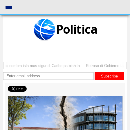
Politica
ba nombra isla mas sigur di Caribe pa bishita
Retraso di Gobierno ta pone 
Subscribe