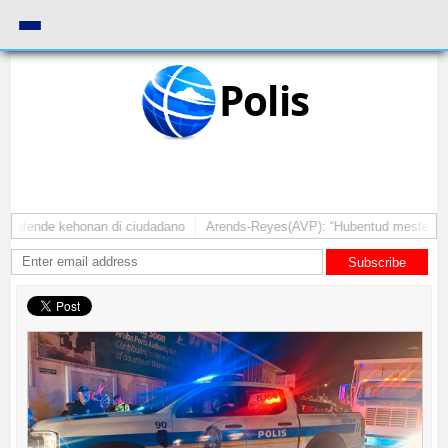
Polis
a atende kehonan di ciudadano
Arends-Reyes(AVP): “Hubentud mester sinti
Subscribe