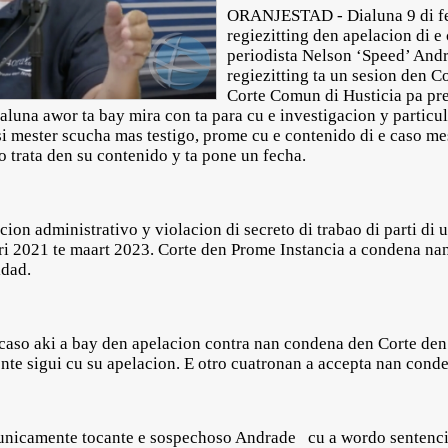
ORANJESTAD - Dialuna 9 di fe
regiezitting den apelacion di e
periodista Nelson ‘Speed’ Andr
regiezitting ta un sesion den C
Corte Comun di Husticia pa pre
ialuna awor ta bay mira con ta para cu e investigacion y particu
si mester scucha mas testigo, prome cu e contenido di e caso m
do trata den su contenido y ta pone un fecha.
ion administrativo y violacion di secreto di trabao di parti di 
ari 2021 te maart 2023. Corte den Prome Instancia a condena nan
idad.
 caso aki a bay den apelacion contra nan condena den Corte de
nte sigui cu su apelacion. E otro cuatronan a accepta nan cond
ta unicamente tocante e sospechoso Andrade cu a wordo sentenc