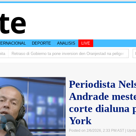
te
TERNACIONAL
DEPORTE
ANALISIS
LIVE
Retraso di Gobierno ta pone inversion den Oranjestad na peliger
Abelardo
Periodista Nel
Andrade meste
corte dialuna
York
Posted on 2/6/2026, 2:33 PM AST
| Upda