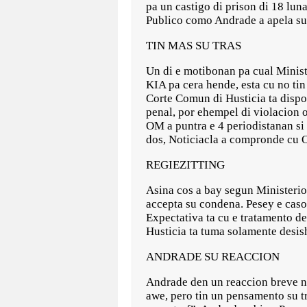
pa un castigo di prison di 18 lun
Publico como Andrade a apela su 
TIN MAS SU TRAS
Un di e motibonan pa cual Ministe
KIA pa cera hende, esta cu no tin 
Corte Comun di Husticia ta dispon
penal, por ehempel di violacion o
OM a puntra e 4 periodistanan si 
dos, Noticiacla a compronde cu O
REGIEZITTING
Asina cos a bay segun Ministerio
accepta su condena. Pesey e caso 
Expectativa ta cu e tratamento d
Husticia ta tuma solamente desish
ANDRADE SU REACCION
Andrade den un reaccion breve n
awe, pero tin un pensamento su tr