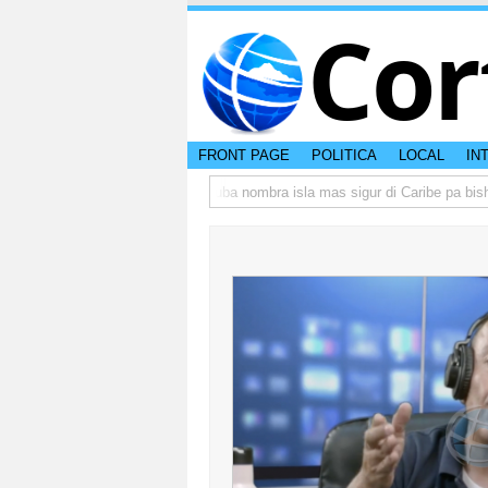
Cor
FRONT PAGE
POLITICA
LOCAL
IN
eso di otro hende?
CISI: Aruba nombra isla mas sigur di Caribe pa bishita