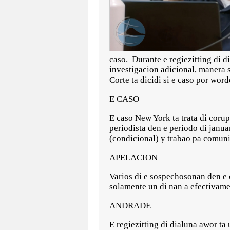
caso. Durante e regiezitting di d
investigacion adicional, manera 
Corte ta dicidi si e caso por wor
E CASO
E caso New York ta trata di corupc
periodista den e periodo di janu
(condicional) y trabao pa comun
APELACION
Varios di e sospechosonan den e
solamente un di nan a efectivame
ANDRADE
E regiezitting di dialuna awor 