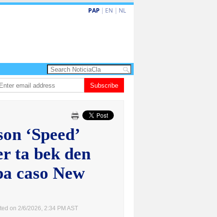
PAP
|
EN
|
NL
 de la Espriella a huramenta como presidente di Colombia
Subscribe
Nina den Heyer 
son ‘Speed’
r ta bek den
 pa caso New
ted on 2/6/2026, 2:34 PM AST