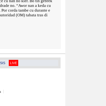
ce cu nan no kier. Bo tin gebrek
ndrade no. “Awor nan a keda cu
. Por corda tambe cu durante e
autoridad (OM) tabata tras di
SIS
LIVE
s