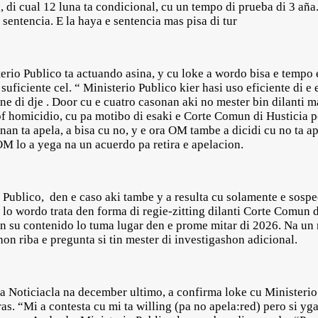
a, di cual 12 luna ta condicional, cu un tempo di prueba di 3 aña
sentencia. E la haya e sentencia mas pisa di tur
rio Publico ta actuando asina, y cu loke a wordo bisa e tempo e
suficiente cel. “ Ministerio Publico kier hasi uso eficiente di e 
e di dje . Door cu e cuatro casonan aki no mester bin dilanti m
f homicidio, cu pa motibo di esaki e Corte Comun di Husticia po
nan ta apela, a bisa cu no, y e ora OM tambe a dicidi cu no ta a
M lo a yega na un acuerdo pa retira e apelacion.
 Publico, den e caso aki tambe y a resulta cu solamente e sosp
lo wordo trata den forma di regie-zitting dilanti Corte Comun d
en su contenido lo tuma lugar den e prome mitar di 2026. Na un 
on riba e pregunta si tin mester di investigashon adicional.
a Noticiacla na december ultimo, a confirma loke cu Ministeri
as. “Mi a contesta cu mi ta willing (pa no apela:red) pero si y