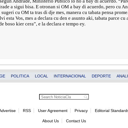
, segun Andrade, Ministerio Publico lo no a bay di acuerdo. “Par
drade a sigui bisa. E otronan si OM a bay di acuerdo, pero cu A
a sugeri cu OM ta tras di dje mes, manera cu tabata pensa prome
lvi esta Vos, mes a declara cu den e asunto aki, tabata parce cu 
 boso kier cera”, e la declara e tempo ey.
GE
POLITICA
LOCAL
INTERNACIONAL
DEPORTE
ANALI
Advertise
RSS
User Agreement
Privacy
Editorial Standard
About Us
Contact Us