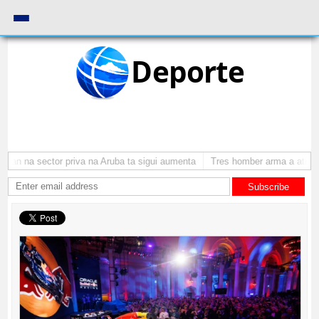
Deporte
an na sector priva na Aruba ta sigui aumenta
Tres homber arma a atraca 
Subscribe