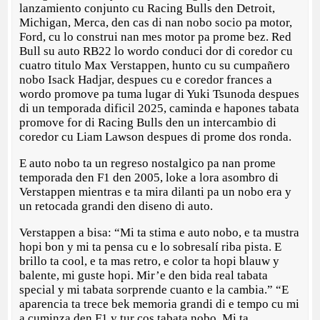
lanzamiento conjunto cu Racing Bulls den Detroit,
Michigan, Merca, den cas di nan nobo socio pa motor,
Ford, cu lo construi nan mes motor pa prome bez. Red
Bull su auto RB22 lo wordo conduci dor di coredor cu
cuatro titulo Max Verstappen, hunto cu su cumpañero
nobo Isack Hadjar, despues cu e coredor frances a
wordo promove pa tuma lugar di Yuki Tsunoda despues
di un temporada dificil 2025, caminda e hapones tabata
promove for di Racing Bulls den un intercambio di
coredor cu Liam Lawson despues di prome dos ronda.
E auto nobo ta un regreso nostalgico pa nan prome
temporada den F1 den 2005, loke a lora asombro di
Verstappen mientras e ta mira dilanti pa un nobo era y
un retocada grandi den diseno di auto.
Verstappen a bisa: “Mi ta stima e auto nobo, e ta mustra
hopi bon y mi ta pensa cu e lo sobresalí riba pista. E
brillo ta cool, e ta mas retro, e color ta hopi blauw y
balente, mi guste hopi. Mir’e den bida real tabata
special y mi tabata sorprende cuanto e la cambia.” “E
aparencia ta trece bek memoria grandi di e tempo cu mi
a cuminza den F1 y tur cos tabata nobo. Mi ta