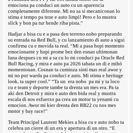
emociona pa conduci un auto cu un aparencia
completamente diferente. Mi no sa si mecaniconan lo
stima e tempo pa tene e auto limpi! Pero e lo mustra
slick y bon pa tur hende riba pista.”
Hadjar a bisa cu e a pasa den terreno nobo preparando
su entrada na Red Bull, y cu lanzamiento di auto a sigui
confirma cu e movida ta real. “Mi a pasa hopi momento
emocionante y hopi prome bez den esnan ultimonan
luna despues cu mi a sa cu lo mi conduci pa Oracle Red
Bull Racing, y mira e auto pa 2026 tabata un di e mihó
momentonan. Cosnan ta cuminza sinti mas real awor y
mi no por warda pa conduci e auto. Mi stima e heritage
look, ta super cool.” “Ta un era nobo pa mi y ta loco
cu e team y deporte tambe ta drenta un mes era. Pa ta
aki den Detroit y mira e auto den bida real y mustra
escala di nos esfuerzo pa crea un motor ta yenami cu
emocion. Awor mi kier drenta den RB22 cu nos mes
motor y bay race!”
Team Principal Laurent Mekies a bisa cu e auto nobo ta
celebra un cierre di un era y apertura di un otro. “E