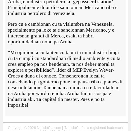
Aruba, e industria petrolero ta ‘gepasseerd station’.
Principalmente door di e sancionnan Mericano riba e
industria petrolero di Venezuela.
Pero cu e cambionan cu ta vislumbra na Venezuela,
specialmente pa loke ta e sancionnan Mericano, y e
interesnan grandi di Merca, esaki ta habri
oportunidadnan nobo pa Aruba.
“Mi opinion ta cu tanten cu ta un ta un industria limpi
cu ta cumpli cu standardnan di medio ambiente y cu ta
crea empleo pa nos hendenan, ta nos deber moral ta
explora e posibilidad”, lider di MEP Evelyn Wever-
Croes a duna di conoce. Conseheronan local ta
consehando pa gobierno pone un pausa riba e planes di
desmantelacion. Tambe nan a indica cu e facilidadnan
na Aruba por wordo renoba. Aruba tin tur cos pa e
industria aki. Ta capital tin mester. Pues e no ta
imposibel.
Copyright © 2026 NoticiaCla.com | "NoticiaCla" is a registered trademark