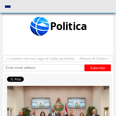
Politica
Aruba nombra isla mas sigur di Caribe pa bishita
Retraso di Gobierno ta po
Subscribe