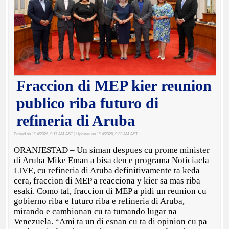
Fraccion di MEP kier reunion
publico riba futuro di
refineria di Aruba
Posted on 1/14/2026, 9:17 AM AST
| Updated on 1/14/2026, 9:33 AM AST
ORANJESTAD – Un siman despues cu prome minister
di Aruba Mike Eman a bisa den e programa Noticiacla
LIVE, cu refineria di Aruba definitivamente ta keda
cera, fraccion di MEP a reacciona y kier sa mas riba
esaki. Como tal, fraccion di MEP a pidi un reunion cu
gobierno riba e futuro riba e refineria di Aruba,
mirando e cambionan cu ta tumando lugar na
Venezuela. “Ami ta un di esnan cu ta di opinion cu pa