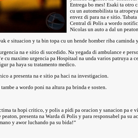
Entrega bo mes! Esaki ta otro 
cu un automobilista ta atropeya
envez di para na e sitio. Tabat
Central di Polis a wordo notifi
Nicolas un auto a dal un peato
wak e situacion y ta bin topa cu un hende homber riba caminda 
gencia na e sitio di sucedido. Na yegada di ambulance e person
rt’e cu maximo urgencia pa Hospitaal na unda varios patruya a c
sigur pa haya su tratamento medico.
hnico a presenta na e sitio pa haci na investigacion.
tambe a wordo poni na altura pa brinda e sosten.
ctima ta hopi critico, y polis a pidi pa oracion y sanacion pa e v
 e peaton, presenta na Warda di Polis y para responsabel pa su 
umano y awor luchando pa su bida!”