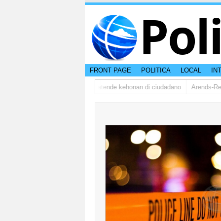
Pol
FRONT PAGE
POLITICA
LOCAL
IN
dsman ta bishita barionan pa atende kehonan di ciudadano
Arends-Reyes(