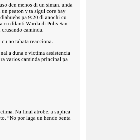
caso den menos di un siman, unda
 un peaton y ta sigui core bay
a diahuebs pa 9:20 di anochi cu
ca cu dilanti Warda di Polis San
n crusando caminda.
y cu no tabata reacciona.
al a duna e victima assistencia
era varios caminda principal pa
ictima. Na final atrobe, a suplica
acto. “No por laga un hende benta