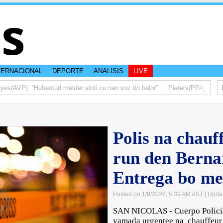
is
TERNACIONAL
DEPORTE
ANALISIS
LIVE
AVP): “Hubentud mester sinti cu nan voz tin balor”
Pieters(PPA): Mas di 
Polis na chauf
run den Berna
Entrega bo me
Posted on 1/9/2026, 5:39 AM AST
| Upda
SAN NICOLAS - Cuerpo Policia
yamada urgentee na chauffeur c