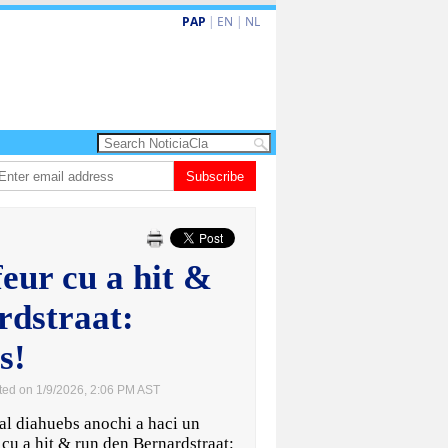
PAP
|
EN
|
NL
un aña despues, polis ainda sin bodycam
Subscribe
Prestamonan na sector priva na 
feur cu a hit &
rdstraat:
s!
ted on 1/9/2026, 2:06 PM AST
l diahuebs anochi a haci un
u a hit & run den Bernardstraat: