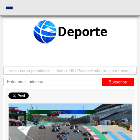
Deporte
mantene su como presidente
Video: RIU Palace Aruba ta eleva turismo pre
Subscribe