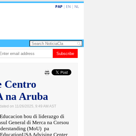
PAP
|
EN
|
NL
ta barionan pa atende kehonan di ciudadano
Subscribe
Gobierno ta amplia ayudo fi
e Centro
A na Aruba
dated on 11/26/2025, 9:49 AM AST
ducacion bou di liderazgo di
nsul General di Merca na Corsou
derstanding (MoU) pa
 EducationUSA Advising Center