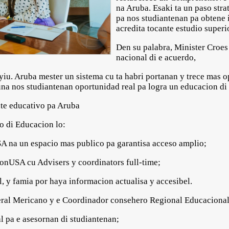
na Aruba. Esaki ta un paso stra
pa nos studiantenan pa obtene 
acredita tocante estudio superi
Den su palabra, Minister Croes
nacional di e acuerdo,
s yiu. Aruba mester un sistema cu ta habri portanan y trece ma
duna nos studiantenan oportunidad real pa logra un educacion di
nte educativo pa Aruba
io di Educacion lo:
a un espacio mas publico pa garantisa acceso amplio;
nUSA cu Advisers y coordinators full-time;
 y famia por haya informacion actualisa y accesibel.
eral Mericano y e Coordinador consehero Regional Educacion
pa e asesornan di studiantenan;