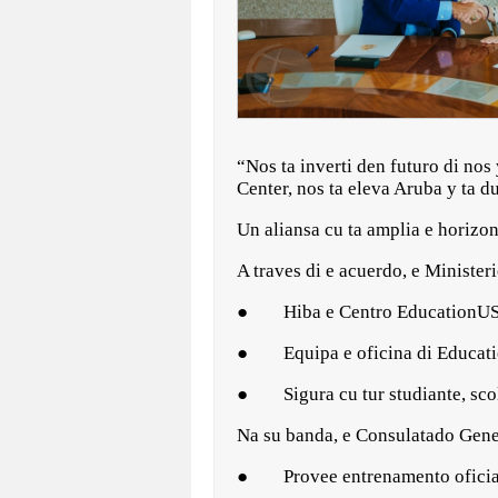
“Nos ta inverti den futuro di no
Center, nos ta eleva Aruba y ta 
Un aliansa cu ta amplia e horizo
A traves di e acuerdo, e Minister
● Hiba e Centro EducationUSA n
● Equipa e oficina di Educatio
● Sigura cu tur studiante, scol,
Na su banda, e Consulatado Gen
● Provee entrenamento oficial 