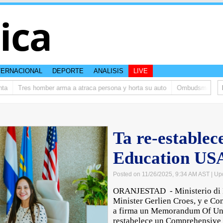
tica
TERNACIONAL
DEPORTE
ANALISIS
LIVE
Tres homber arma a atraca persona y horta su auto
Ombudsman ta bishi
Ta re-establec
Education US
Posted on 11/26/2025, 9:34 AM AST
| Up
ORANJESTAD - Ministerio di E
Minister Gerlien Croes, y e Co
a firma un Memorandum Of Un
restabelece un Comprehensive