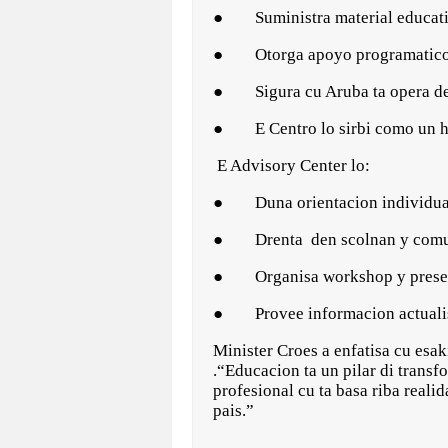
● Suministra material educativ
● Otorga apoyo programatico anu
● Sigura cu Aruba ta opera den
● E Centro lo sirbi como un hu
E Advisory Center lo:
● Duna orientacion individual
● Drenta den scolnan y comun
● Organisa workshop y presen
● Provee informacion actualisa 
Minister Croes a enfatisa cu esa
.“Educacion ta un pilar di trans
profesional cu ta basa riba reali
pais.”