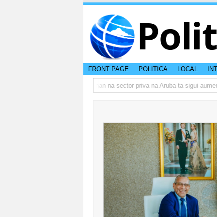
Poli
FRONT PAGE
POLITICA
LOCAL
IN
 actual di Aruba?
Prestamonan na sector priva na Aruba ta sigui aumenta