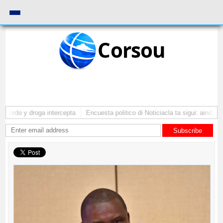
Corsou
ordo y droga intercepta
Encuesta politico di Noticiacla ta sigui: ainda tin
Subscribe