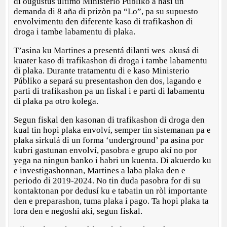
di ougùstùs último Ministerio Públiko a hasi un
demanda di 8 aña di prizòn pa “Lo”, pa su supuesto
envolvimentu den diferente kaso di trafikashon di
droga i tambe labamentu di plaka.
T’asina ku Martines a presentá dilanti wes akusá di
kuater kaso di trafikashon di droga i tambe labamentu
di plaka. Durante tratamentu di e kaso Ministerio
Públiko a separá su presentashon den dos, lagando e
parti di trafikashon pa un fiskal i e parti di labamentu
di plaka pa otro kolega.
Segun fiskal den kasonan di trafikashon di droga den
kual tin hopi plaka envolví, semper tin sistemanan pa e
plaka sirkulá di un forma ‘underground’ pa asina por
kubri gastunan envolví, pasobra e grupo akí no por
yega na ningun banko i habri un kuenta. Di akuerdo ku
e investigashonnan, Martines a laba plaka den e
periodo di 2019-2024. No tin duda pasobra for di su
kontaktonan por dedusí ku e tabatin un ròl importante
den e preparashon, tuma plaka i pago. Ta hopi plaka ta
lora den e negoshi akí, segun fiskal.