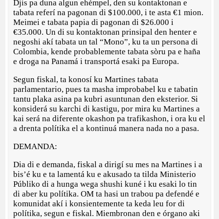
Djis pa duna algun ehèmpel, den su kontaktonan e
tabata referí na pagonan di $100.000, i te asta €1 mion.
Meimei e tabata papia di pagonan di $26.000 i
€35.000. Un di su kontaktonan prinsipal den henter e
negoshi akí tabata un tal “Mono”, ku ta un persona di
Colombia, kende probablemente tabata sòru pa e haña
e droga na Panamá i transportá esaki pa Europa.
Segun fiskal, ta konosí ku Martines tabata
parlamentario, pues ta masha improbabel ku e tabatin
tantu plaka asina pa kubri asuntunan den eksterior. Si
konsiderá su karchi di kastigu, por mira ku Martines a
kai será na diferente okashon pa trafikashon, i ora ku el
a drenta polítika el a kontinuá manera nada no a pasa.
DEMANDA:
Dia di e demanda, fiskal a dirigí su mes na Martines i a
bis’é ku e ta lamentá ku e akusado ta tilda Ministerio
Públiko di a hunga wega shushi kuné i ku esaki lo tin
di aber ku polítika. OM ta hasi un trabou pa defendé e
komunidat akí i konsientemente ta keda leu for di
polítika, segun e fiskal. Miembronan den e órgano aki