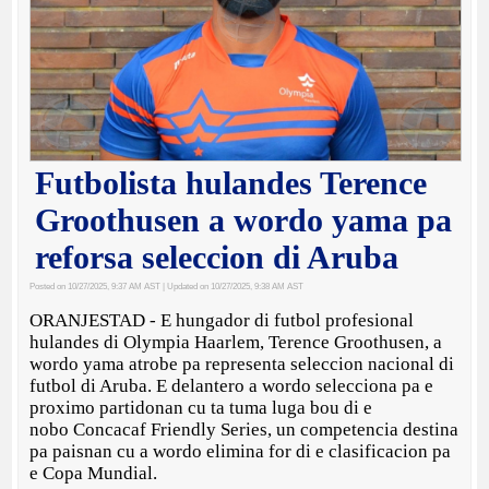
Futbolista hulandes Terence
Groothusen a wordo yama pa
reforsa seleccion di Aruba
Posted on 10/27/2025, 9:37 AM AST
| Updated on 10/27/2025, 9:38 AM AST
ORANJESTAD - E hungador di futbol profesional
hulandes di Olympia Haarlem, Terence Groothusen, a
wordo yama atrobe pa representa seleccion nacional di
futbol di Aruba. E delantero a wordo selecciona pa e
proximo partidonan cu ta tuma luga bou di e
nobo Concacaf Friendly Series, un competencia destina
pa paisnan cu a wordo elimina for di e clasificacion pa
e Copa Mundial.