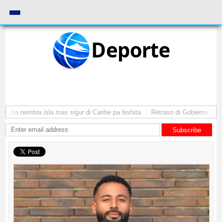
Deporte
ruba nombra isla mas sigur di Caribe pa bishita
Retraso di Gobierno ta pon
Subscribe