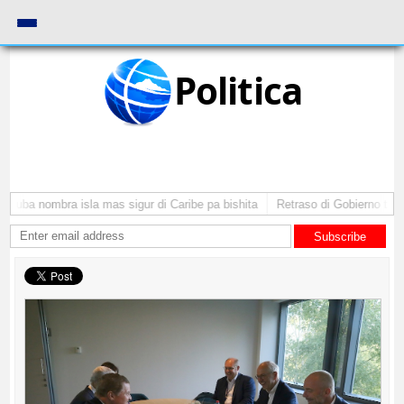
Politica
ruba nombra isla mas sigur di Caribe pa bishita
Retraso di Gobierno ta pon
Subscribe