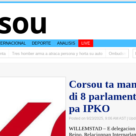
sou
TERNACIONAL
DEPORTE
ANALISIS
LIVE
Tres homber arma a atraca persona y horta su auto
Ombudsman ta bish
Corsou ta man
di 8 parlamen
pa IPKO
Posted on 9/23/2025, 9:06 AM AST
| Upd
WILLEMSTAD – E delegacion d
Reino, Relacionnan Interparla