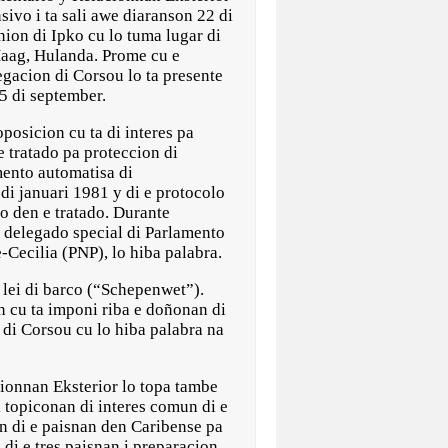
sivo i ta sali awe diaranson 22 di
ion di Ipko cu lo tuma lugar di
Haag, Hulanda. Prome cu e
egacion di Corsou lo ta presente
5 di september.
oposicion cu ta di interes pa
e tratado pa proteccion di
mento automatisa di
di januari 1981 y di e protocolo
o den e tratado. Durante
i delegado special di Parlamento
Cecilia (PNP), lo hiba palabra.
 lei di barco (“Schepenwet”).
n cu ta imponi riba e doñonan di
 di Corsou cu lo hiba palabra na
ionnan Eksterior lo topa tambe
i topiconan di interes comun di e
on di e paisnan den Caribense pa
di e tres paisnan i preparacion