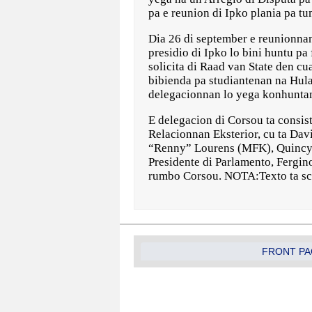
pa e reunion di Ipko plania pa t
Dia 26 di september e reunionnan
presidio di Ipko lo bini huntu pa
solicita di Raad van State den cu
bibienda pa studiantenan na Hul
delegacionnan lo yega konhuntame
E delegacion di Corsou ta consis
Relacionnan Eksterior, cu ta Da
“Renny” Lourens (MFK), Quincy 
Presidente di Parlamento, Fergin
rumbo Corsou. NOTA:Texto ta sci
FRONT PA