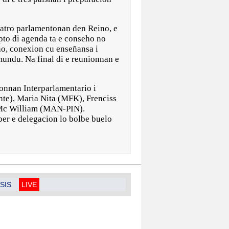
uatro parlamentonan den Reino, e
epto di agenda ta e conseho no
no, conexion cu enseñansa i
undu. Na final di e reunionnan e
onnan Interparlamentario i
nte), Maria Nita (MFK), Frenciss
 Mc William (MAN-PIN).
ber e delegacion lo bolbe buelo
SIS
LIVE