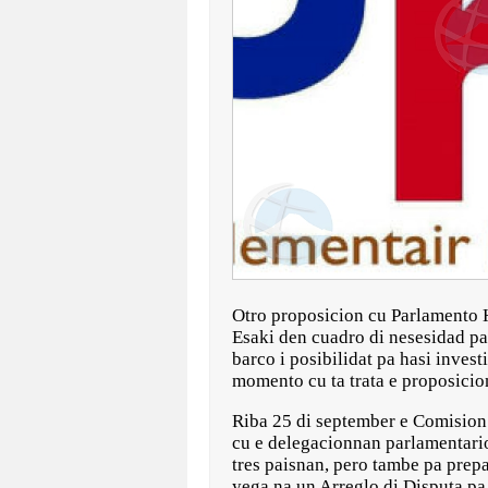
Otro proposicion cu Parlamento Hu
Esaki den cuadro di nesesidad pa
barco i posibilidat pa hasi inves
momento cu ta trata e proposici
Riba 25 di september e Comision 
cu e delegacionnan parlamentario 
tres paisnan, pero tambe pa prepa
yega na un Arreglo di Disputa pa