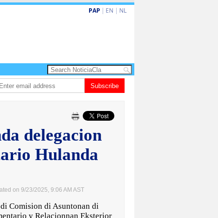
PAP
|
EN
|
NL
ita barionan pa atende kehonan di ciudadano
Subscribe
Gobierno ta amplia ayudo f
da delegacion
tario Hulanda
ated on 9/23/2025, 9:06 AM AST
i Comision di Asuntonan di
mentario y Relacionnan Eksterior