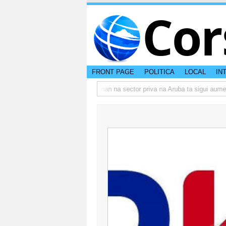
Cor
FRONT PAGE
POLITICA
LOCAL
IN
o actual di Aruba?
Prestamonan na sector priva na Aruba ta sigui aumenta