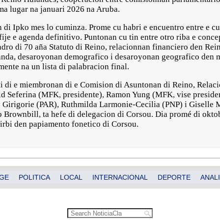
uma lugar na januari 2026 na Aruba.
 di Ipko mes lo cuminza. Prome cu habri e encuentro entre e c
 fije e agenda definitivo. Puntonan cu tin entre otro riba e conc
adro di 70 aña Statuto di Reino, relacionnan financiero den Rei
anda, desaroyonan demografico i desaroyonan geografico den m
nte na un lista di palabracion final.
ti di e miembronan di e Comision di Asuntonan di Reino, Relaci
vid Seferina (MFK, presidente), Ramon Yung (MFK, vise preside
Girigorie (PAR), Ruthmilda Larmonie-Cecilia (PNP) i Giselle
o Brownbill, ta hefe di delegacion di Corsou. Dia promé di okto
rbi den papiamento fonetico di Corsou.
GE
POLITICA
LOCAL
INTERNACIONAL
DEPORTE
ANALI