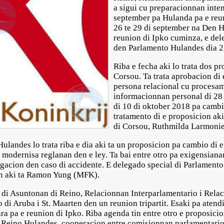
a sigui cu preparacionnan inten
september pa Hulanda pa e reun
26 te 29 di september na Den 
reunion di Ipko cuminza, e del
den Parlamento Hulandes dia 2
Riba e fecha aki lo trata dos pr
Corsou. Ta trata aprobacion di 
persona relacional cu procesa
informacionnan personal di 28 
di 10 di oktober 2018 pa cambi
tratamento di e proposicion ak
di Corsou, Ruthmilda Larmonie-
landes lo trata riba e dia aki ta un proposicion pa cambio di e
 modernisa reglanan den e ley. Ta bai entre otro pa exigensiana
tigacion den caso di accidente. E delegado special di Parlamento
on aki ta Ramon Yung (MFK).
di Asuntonan di Reino, Relacionnan Interparlamentario i Relac
di Aruba i St. Maarten den un reunion tripartit. Esaki pa atend
ra pa e reunion di Ipko. Riba agenda tin entre otro e proposici
 Reino Hulandes, cooperacion entre comisionnan parlamentario 