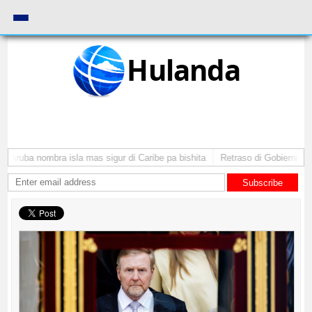
Hulanda
 Aruba nombra isla mas sigur di Caribe pa bishita
Retraso di Gobierno ta p
Subscribe