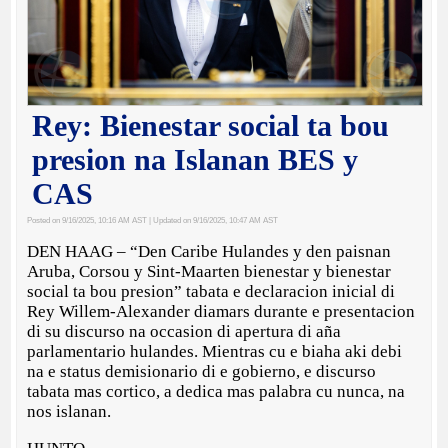
Rey: Bienestar social ta bou
presion na Islanan BES y
CAS
Posted on 9/16/2025, 10:16 AM AST
| Updated on 9/16/2025, 10:47 AM AST
DEN HAAG – “Den Caribe Hulandes y den paisnan
Aruba, Corsou y Sint-Maarten bienestar y bienestar
social ta bou presion” tabata e declaracion inicial di
Rey Willem-Alexander diamars durante e presentacion
di su discurso na occasion di apertura di aña
parlamentario hulandes. Mientras cu e biaha aki debi
na e status demisionario di e gobierno, e discurso
tabata mas cortico, a dedica mas palabra cu nunca, na
nos islanan.