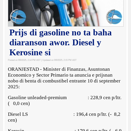
Prijs di gasoline no ta baha
diaranson awor. Diesel y
Kerosine si
Posted on 9/9/2025, 2:14 PM AST
| Updated on 9/9/2025, 2:15 PM AST
ORANJESTAD - Minister di Finanzas, Asuntonan
Economico y Sector Primario ta anuncia e prijsnan
nobo di benta di combustibel entrante 10 di september
2025:
Gasoline unleaded-premium : 228,9 cen p/ltr.
( 0,0 cen)
Diesel LS : 196,4 cen p/ltr. (- 8,2
cen)
Kerosin : 179,6 cen p/ltr. (- 6,9