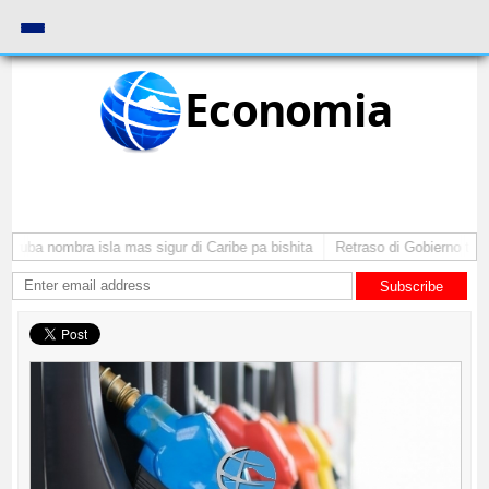
Economia
Aruba nombra isla mas sigur di Caribe pa bishita
Retraso di Gobierno ta po
Subscribe