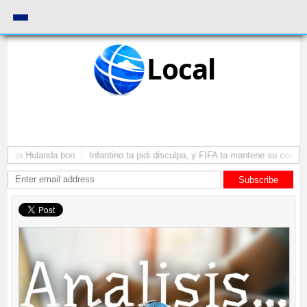
Local
yega Hulanda bon
Infantino ta pidi disculpa, y FIFA ta mantene su como pr
Subscribe