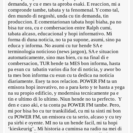
demanda, y cu e mes ta aproba esaki. E reaccion, mi a
compronde tambe, tabata y ta fenomenal. Y como tal,
den mundo di negoshi, unda cu tin demanda, tin
produccion. E comentarionan tabata hopi biaha, pa no
bisa tur ora, cu e combersacion entre Ralph cumi,
tabata alcaso, educacional y hopi informativo. Mi
forma di duna noticia, no ta pa supone, asumi, sino pa
educa y informa. No asumi cu tur hende SA e
terminologia noticioso (news jargon), SA e situacion
automaticamente, sino mas bien, cu na final di e
combersacion, TUR hende ta MES bon informa, hasta
pa esun cu tabatin varios dia for di noticia, y awor bo
ta mes bon informa cu esun cu ta dedica na noticia
diariamente. Esey ta nos relacion. POWER FM ta un
emisora hopi inovativo, no a para keto y te hasta a yega
na su propio edificio, y modernisa tecnicamente pa e
tin e ultimo di lo ultimo. Niun hende no ta perfecto. Y
den e caso aki, e ta conta pa POWER FM tambe. Pero,
mi por bisa bo cu tur trankilidad, cu mi ta sinti mi bon
cu POWER FM, un emisora cu ta serio, alcaso y cu tey
pa sirbi e oyente. MI no ta un hende facil, mi ta hopi
‘kieskeurig’.. Mi historia a cuminsa na radio na mei di