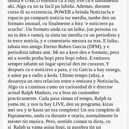
tabata e UNICO emisora cu a bay live cu e lansamento
aki. Algo cu no ta facil pa lubida. Ademas, durante
curso di su existencia, POWER a brinda Noticiacla e
espacio pa comparti noticia tur merdia, tambe den un
formato inusual, cu finalmente a bira ‘e noticiero pa
scucha’. Un formato unda cu un laiko, (un persona cu
no ta den e ramo), ta sinta tur merdia cu un periodista y
ta trece noticia, y e comentario mesora su tras. E laiko,
tabata nos amigo Eterno Ruben Garcia (DFM), y e
periodista tabata ami. Mi no a kere den e formato, pero
mi a wordo proba hopi pero hopi robez. E emisora
semper tabatin un lugar special den mi curazon. Y
despues cu e noticiero a para, y cu Garcia a bay sosega,
e amor pa e radio a keda. Ultimo tempo (aña), a
desaroya un otro relacion entre e emisora y Noticiacla,
Algo cu a cuminsa como un curiosidad di e director
actual Ralph Maduro, cu a bira un custumber
practicamente. Cada pasa siman of tempo, Ralph ta
yama mi, y nos ta bay LIVE, den su programa, kizas
mei ora y te hasta un ora completo! Un ora completo di
Papiamento, unda cu durante e orario, normalmente lo
mester tin musica. Pero, sentido comun ta dicta, cu
si Ralph ta yama asina hopi, ta pasobra tin un