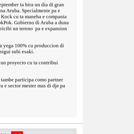
tember ta bira un dia di gran
 na Aruba. Specialmente pa e
d Kock cu ta maneha e compania
PokPok. Gobierno di Aruba a duna
 ricibi un tereno pa e expansion
 pa yega 100% cu produccion di
igui subi esaki.
 un proyecto cu ta contribui
a tambe participa como partner
cu e sector mester mas di dje pa