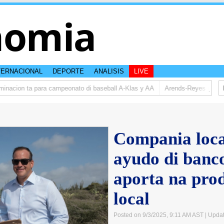
nomia
TERNACIONAL
DEPORTE
ANALISIS
LIVE
acion ta para campeonato di baseball A-Klas y AA
Arends-Reyes (AVP): Re
Compania loca
ayudo di banc
aporta na pro
local
Posted on 9/3/2025, 9:11 AM AST
| Upda