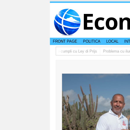
Eco
FRONT PAGE
POLITICA
LOCAL
IN
no lo multa supermercado cu no cumpli cu Ley di Prijs
Problema cu ilumin