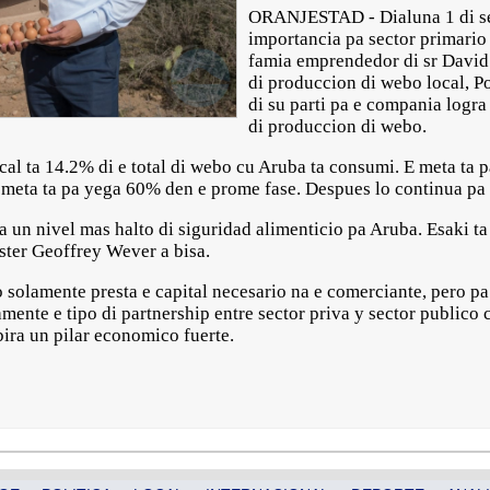
ORANJESTAD - Dialuna 1 di sep
importancia pa sector primario
famia emprendedor di sr Davi
di produccion di webo local, 
di su parti pa e compania logra
di produccion di webo.
al ta 14.2% di e total di webo cu Aruba ta consumi. E meta ta
 meta ta pa yega 60% den e prome fase. Despues lo continua pa s
 un nivel mas halto di siguridad alimenticio pa Aruba. Esaki ta
ster Geoffrey Wever a bisa.
o solamente presta e capital necesario na e comerciante, pero p
amente e tipo di partnership entre sector priva y sector publico 
bira un pilar economico fuerte.