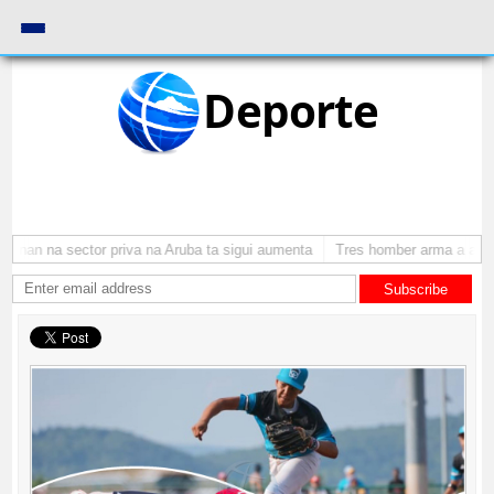
Deporte
onan na sector priva na Aruba ta sigui aumenta
Tres homber arma a atrac
Subscribe