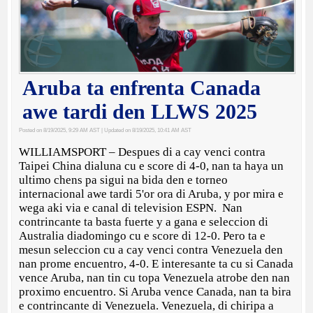
Aruba ta enfrenta Canada
awe tardi den LLWS 2025
Posted on 8/19/2025, 9:29 AM AST
| Updated on 8/19/2025, 10:41 AM AST
WILLIAMSPORT – Despues di a cay venci contra
Taipei China dialuna cu e score di 4-0, nan ta haya un
ultimo chens pa sigui na bida den e torneo
internacional awe tardi 5'or ora di Aruba, y por mira e
wega aki via e canal di television ESPN. Nan
contrincante ta basta fuerte y a gana e seleccion di
Australia diadomingo cu e score di 12-0. Pero ta e
mesun seleccion cu a cay venci contra Venezuela den
nan prome encuentro, 4-0. E interesante ta cu si Canada
vence Aruba, nan tin cu topa Venezuela atrobe den nan
proximo encuentro. Si Aruba vence Canada, nan ta bira
e contrincante di Venezuela. Venezuela, di chiripa a