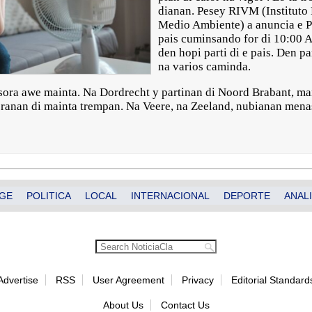
dianan. Pesey RIVM (Instituto 
Medio Ambiente) a anuncia e Pl
pais cuminsando for di 10:00 
den hopi parti di e pais. Den p
na varios caminda.
sora awe mainta. Na Dordrecht y partinan di Noord Brabant, ma
oranan di mainta trempan. Na Veere, na Zeeland, nubianan mena
GE
POLITICA
LOCAL
INTERNACIONAL
DEPORTE
ANALI
Advertise
RSS
User Agreement
Privacy
Editorial Standard
About Us
Contact Us