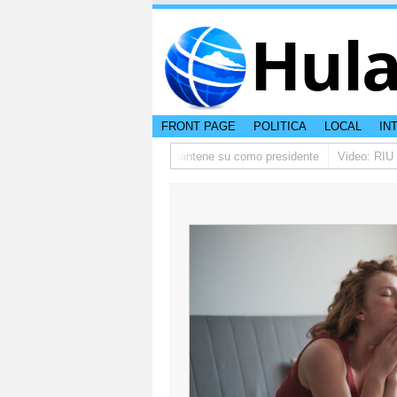
Hul
FRONT PAGE
POLITICA
LOCAL
IN
tino ta pidi disculpa, y FIFA ta mantene su como presidente
Video: RIU Pa