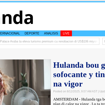
anda
TERNACIONAL
DEPORTE
ANALISIS
LIVE
lace Aruba ta eleva turismo premium cu renobacion di US$106 miyon
Arub
Hulanda bou g
sofocante y tin
na vigor
Posted on 8/12/2025, 9:07 AM AST
| Upd
AMSTERDAM - Hulanda tga bou 
plan di calor na vigor . Lo ta 