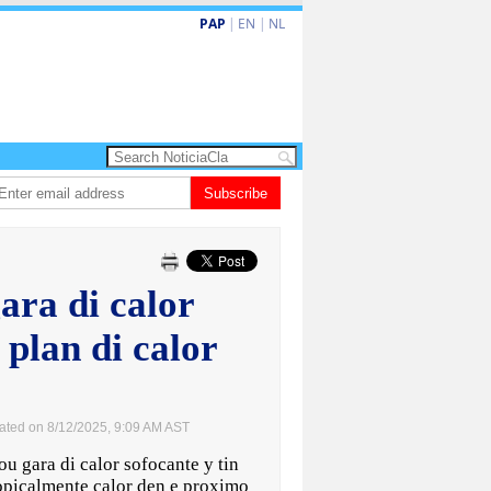
PAP
|
EN
|
NL
a ta enfrenta Sur Korea den duelo di pitcheo
Subscribe
Opinion: Articulo 38 no ta ki
ara di calor
 plan di calor
ated on 8/12/2025, 9:09 AM AST
gara di calor sofocante y tin
tropicalmente calor den e proximo