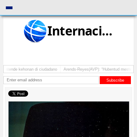
Internacional
 atende kehonan di ciudadano
Arends-Reyes(AVP): “Hubentud mester sinti 
Subscribe