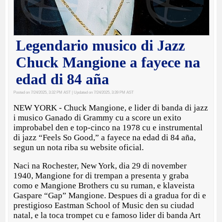
Legendario musico di Jazz
Chuck Mangione a fayece na
edad di 84 aña
Posted on 7/24/2025, 3:32 PM AST
| Updated on 7/24/2025, 3:39 PM AST
NEW YORK - Chuck Mangione, e lider di banda di jazz
i musico Ganado di Grammy cu a score un exito
improbabel den e top-cinco na 1978 cu e instrumental
di jazz “Feels So Good,” a fayece na edad di 84 aña,
segun un nota riba su website oficial.
Naci na Rochester, New York, dia 29 di november
1940, Mangione for di trempan a presenta y graba
como e Mangione Brothers cu su ruman, e klaveista
Gaspare “Gap” Mangione. Despues di a gradua for di e
prestigioso Eastman School of Music den su ciudad
natal, e la toca trompet cu e famoso lider di banda Art